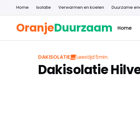
Home
Isolatie
Verwarmen en koelen
Duurzame en
Oranje
Duurzaam
Home
Leestijd:
5
min.
DAKISOLATIE
Dakisolatie Hil