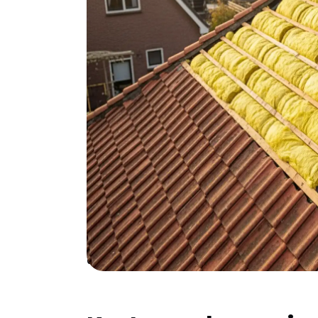
2.500 zich binnen 4-5 jaar terugverdient. 
Hilversumse Meent en 't Gooi!
Waarom kiezen voor
Woon je in een karakteristieke villa in de 
Vreelandseweg? Dan heb je waarschijnlijk e
warmte lekt als een mandje. Hilversum telt
oorspronelijk zonder dakisolatie zijn gebo
winters maakt dit extra kostbaar. Door de 
regelmatig wind en regen, waardoor slecht 
huidige gasprijzen van €1,45 per m³ betaal je
dan ook één van de slimste investeringen d