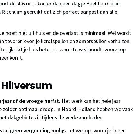
rt dit 4-6 uur - korter dan een dagje Beeld en Geluid
R-schuim gebruikt dat zich perfect aanpast aan alle
e hoeft niet uit huis en de overlast is minimaal. Wel wordt
 van tevoren even je kerstspullen en zomerspullen verhuizen.
etterlijk dat je huis beter de warmte vasthoudt, vooral op
meer komt.
r Hilversum
orjaar of de vroege herfst.
Het werk kan het hele jaar
 zolder optimaal droog. In Noord-Holland hebben we vaak
 het dakgebinte zit tijdens de werkzaamheden.
estal geen vergunning nodig.
Let wel op: woon je in een