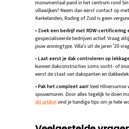
monumentaal pand in het centrum rond Sint
villawijken? Neem dan eerst contact op met
Kerkelanden, Rading of Zuid is geen vergunn
•
Zoek een bedrijf met RDW-certificering e
gespecialiseerde bedrijven actief. Vraag al
jouw woningtype. Villa's uit de jaren '20 vr
•
Laat eerst je dak controleren op lekkag
kunnen dakconstructies soms vocht- of inse
eerst de staat van dakspanten en dakbedekki
•
Pak het compleet aan!
Veel Hilversumse 
spouwmuren. Door alles tegelijk te doen maxi
dit artikel
vind je handige tips om je hele 
Veelgestelde vrage