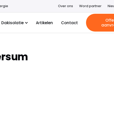
ergie
Over ons
Word partner
Nie
Offe
Dakisolatie
Artikelen
Contact
aanvr
versum