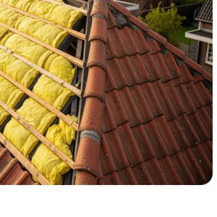
Ideaal voor de vele jaren '30 woningen in wijken als
 dakisolatie in Hilversum?
Trompenbergerbuurt of een jaren '30 woning aan de
en prachtig huis met veel charme, maar ook een dak dat
 duizenden woningen uit de periode 1920-1960 die
uwd. Het Noord-Hollandse klimaat met koude, vochtige
ligging tussen de bossen en het IJsselmeer hebben we hier
geïsoleerde daken je stookkosten flink opjagen. Met de
 al snel €400-600 per jaar teveel aan energie. Dakisolatie is
ie je als Hilversummer kunt doen.