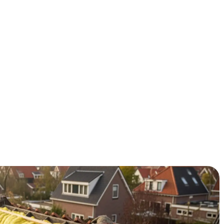
ekening met 35-45% verlagen en is meestal binnen één
500-700 korting mee, waardoor je investering van €1.500-