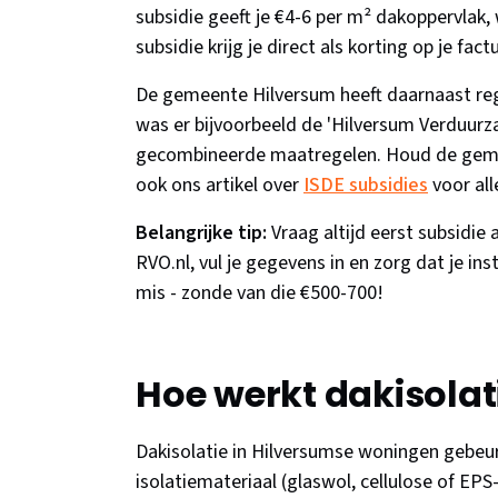
subsidie geeft je €4-6 per m² dakoppervlak
subsidie krijg je direct als korting op je fact
De gemeente Hilversum heeft daarnaast reg
was er bijvoorbeeld de 'Hilversum Verduurza
gecombineerde maatregelen. Houd de gemeen
ook ons artikel over
ISDE subsidies
voor all
Belangrijke tip:
Vraag altijd eerst subsidi
RVO.nl, vul je gegevens in en zorg dat je ins
mis - zonde van die €500-700!
Hoe werkt dakisolat
Dakisolatie in Hilversumse woningen gebeurt
isolatiemateriaal (glaswol, cellulose of EPS