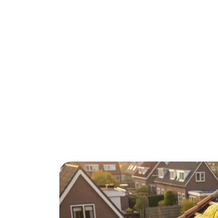
Dakisolatie in Hilversum kan je energier
dag geklaard. Met ISDE subsidies pak je €