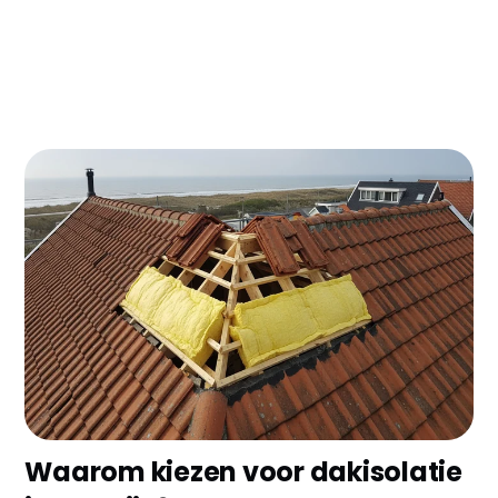
Woon je in Katwijk en ben je klaar met die
torenhoge energierekeningen? Dakisolatie is dé
manier om €300-500 per jaar te besparen op je
verwarmingskosten. Met de huidige energieprijzen
verdien je je investering binnen 6-8 jaar terug, en
met subsidie wordt het nog interessanter!
Waarom kiezen voor dakisolatie