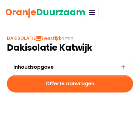
Oranje
Duurzaam
Leestijd:
4
min.
DAKISOLATIE
Dakisolatie Katwijk
Inhoudsopgave
Waarom kiezen voor dakisolatie in Katwijk?
Kosten en besparingen
Offerte aanvragen
Subsidies in Katwijk
Hoe werkt dakisolatie?
Platte daken in Katwijk
Praktische tips voor Katwijk
Veelgestelde vragen