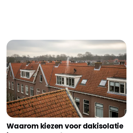
Woon je in Leeuwarden en vliegt de warmte
letterlijk je dak uit? Met dakisolatie bespaar je
direct €300-500 per jaar op je energierekening.
Zeker met het Friese weer is een goed geïsoleerd
dak geen luxe maar een must - en met de ISDE
subsidie pak je nog eens €500-700 korting ook!
Waarom kiezen voor dakisolatie