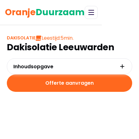
Oranje
Duurzaam
Leestijd:
5
min.
DAKISOLATIE
Dakisolatie Leeuwarden
Inhoudsopgave
Waarom kiezen voor dakisolatie in
Leeuwarden?
Offerte aanvragen
Kosten en besparingen
Subsidies in Leeuwarden
Hoe werkt dakisolatie?
Praktische tips voor Leeuwarden
Veelgestelde vragen