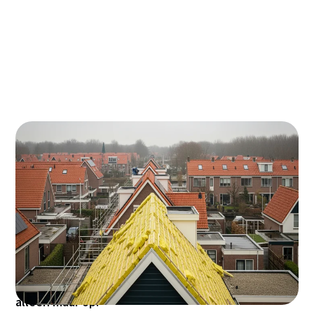
Woon je in Leidschendam-Voorburg en betaal je
torenhoge energierekeningen? Met dakisolatie
haal je 30-40% van je verwarmingskosten weg en
verhoog je je wooncomfort direct. Voor een
gemiddelde woning in bijvoorbeeld de
Componistenwijk of Hofland bespaar je al snel
€400-600 per jaar - en dat loopt de komende jaren
alleen maar op!