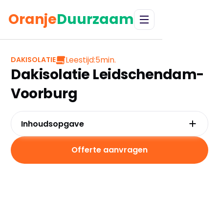
Oranje
Duurzaam
Leestijd:
5
min.
DAKISOLATIE
Dakisolatie Leidschendam-
Voorburg
Inhoudsopgave
Waarom kiezen voor dakisolatie in
Leidschendam-Voorburg?
Offerte aanvragen
Kosten en besparingen
Subsidies in Leidschendam-Voorburg
Hoe werkt dakisolatie?
Praktische tips voor Leidschendam-Voorburg
Veelgestelde vragen