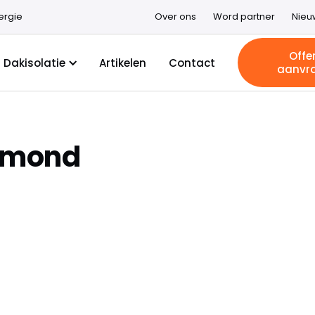
ergie
Over ons
Word partner
Nieu
Offe
Dakisolatie
Artikelen
Contact
aanvr
ermond