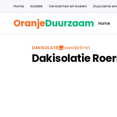
Home
Isolatie
Verwarmen en koelen
Duurzame en
Oranje
Duurzaam
Home
Leestijd:
5
min.
DAKISOLATIE
Dakisolatie Ro