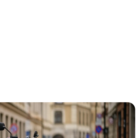
ren op je energierekening? Dakisolatie is dé investering
nt. Met de huidige energieprijzen bespaar je gemakkelijk