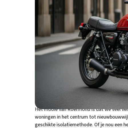
€300-500 per jaar op je gasrekening, plus 
Waarom kiezen voor
Woon je in een jaren '70 woning in de Donder
waarschijnlijk een hoop warmte via je dak.
warme zomers - precies het weer waarbij dak
verdwijnt maar liefst 25-30% van je warmte 
wijken als Vroendaal en Binnenstad hebben 
gasprijzen betekent dat honderden euro's ex
warmte in de winter - in de zomer houdt het
zomers!
Het mooie van Roermond is dat we veel ver
woningen in het centrum tot nieuwbouwwijke
geschikte isolatiemethode. Of je nou een he