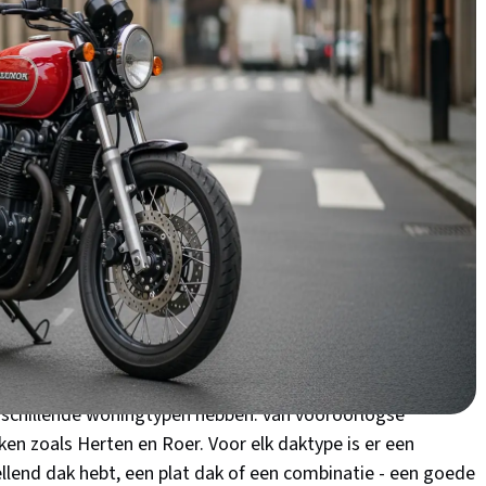
je pakt vaak €500-700 subsidie mee!
 dakisolatie in Roermond?
berg of een rijtjeshuis in Roerkade? Dan verlies je
 Het Limburgse klimaat kent koude, vochtige winters en
isolatie echt zijn geld waard is. Via een ongeïsoleerd dak
naar buiten. Dat is pure geldverspilling! Veel woningen in
nog originele daken zonder isolatie. Met de huidige
tra per winter. Dakisolatie zorgt trouwens niet alleen voor
 je huis lekker koel. Ideaal voor die warme Limburgse
schillende woningtypen hebben: van vooroorlogse
n zoals Herten en Roer. Voor elk daktype is er een
llend dak hebt, een plat dak of een combinatie - een goede