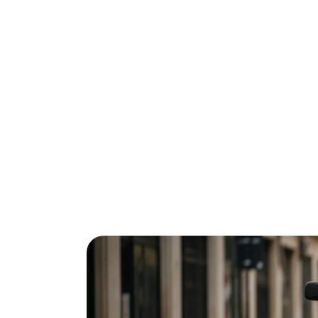
Woon je in Roermond en wil je flink bespa
die zichzelf binnen 8-12 jaar terugverdie