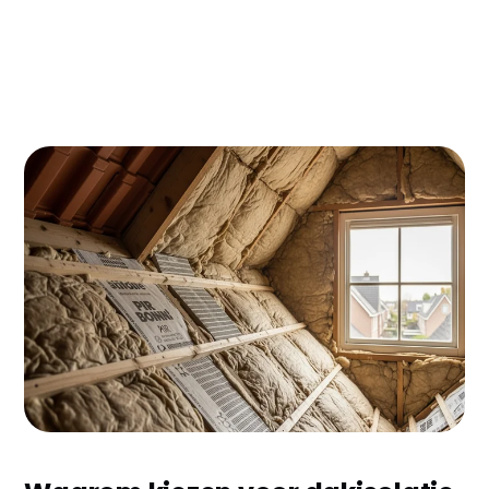
Dakisolatie in Roosendaal kan je energierekening
met €400-600 per jaar verlagen! Met de ISDE
subsidie van €500-700 verdien je de investering
binnen 5-7 jaar terug. Vooral in de oudere wijken
zoals Kalsdonk en Westrand zie je enorme
besparingen door de veel voorkomende
ongeïsoleerde daken uit de jaren '70-'80.