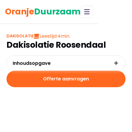
Oranje
Duurzaam
Leestijd:
4
min.
DAKISOLATIE
Dakisolatie Roosendaal
Inhoudsopgave
Waarom kiezen voor dakisolatie in
Roosendaal?
Offerte aanvragen
Kosten en besparingen
Subsidies in Roosendaal
Hoe werkt dakisolatie?
Praktische tips voor Roosendaal
Veelgestelde vragen