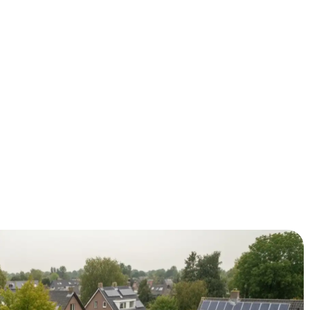
t je energierekening de pan uitrijst? Dakisolatie kan je
sten. In deze gids lees je alles over dakisolatie in Den