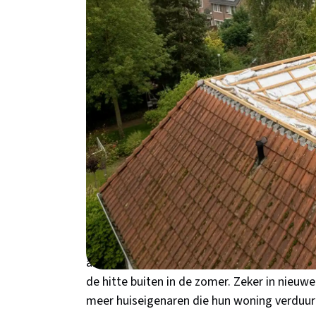
Bosch: van kosten en subsidies tot prakt
Waarom kiezen voor 
Hertogenbosch?
Woon je in een jaren '30 woning in De Muntel
waarschijnlijk 25-30% van je warmte via het 
Noord-Brabant hebben we weliswaar geen e
dat je huis extra hard moet werken om warm
en de Vliert zijn gebouwd in tijden dat ener
Het Bossche klimaat zorgt er bovendien voo
airco nodig hebt. Een goed geïsoleerd dak h
de hitte buiten in de zomer. Zeker in nieuwe
meer huiseigenaren die hun woning verduu