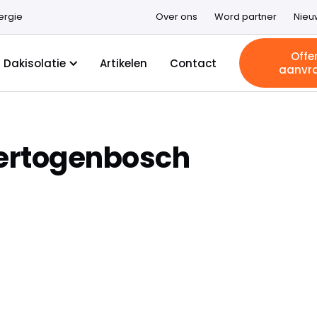
ergie
Over ons
Word partner
Nieu
Offe
Dakisolatie
Artikelen
Contact
aanvr
Hertogenbosch