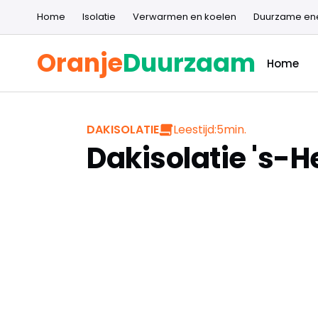
Home
Isolatie
Verwarmen en koelen
Duurzame en
Oranje
Duurzaam
Home
Leestijd:
5
min.
DAKISOLATIE
Dakisolatie 's-