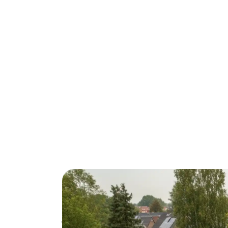
Woon je in 's-Hertogenbosch en merk je da
jaarlijks €300-500 besparen op je energieko