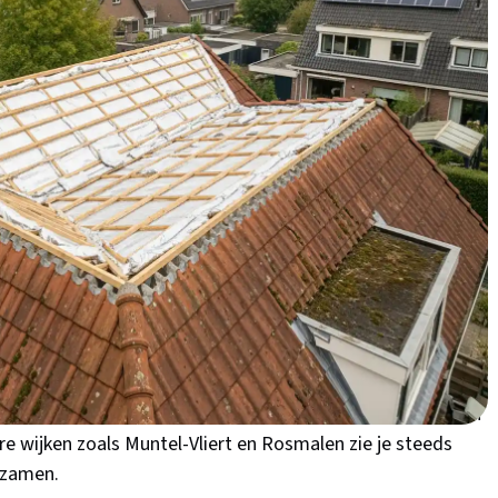
ische tips voor jouw Brabantse woning.
dakisolatie in 's-
 of een rijtjeshuis in Rosmalen? Dan verlies je
dak. Dat is zonde van je geld én slecht voor het milieu! In
xtreem koude winters, maar de vochtige periodes maken
 te blijven. Veel woningen in wijken als Maaspoort, Orthen
gie nog goedkoop was - isolatie was toen geen prioriteit.
r dat je in de winter veel stookt, maar in de zomer ook
elpt bij beide: het houdt de warmte binnen in de winter en
re wijken zoals Muntel-Vliert en Rosmalen zie je steeds
rzamen.