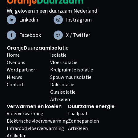
Wij geloven in een duurzaam Nederland.
Linkedin
Instragram
Facebook
X / Twitter
OranjeDuurzaam
Isolatie
Home
Isolatie
Over ons
Vloerisolatie
Word partner
Kruipruimte isolatie
Nieuws
Spouwmuurisolatie
Contact
Dakisolatie
Glasisolatie
Artikelen
Verwarmen en koelen
Duurzame energie
Vloerverwarming
Laadpaal
Elektrische vloerverwarming
Zonnepanelen
Infrarood vloerverwarming
Artikelen
Artikelen