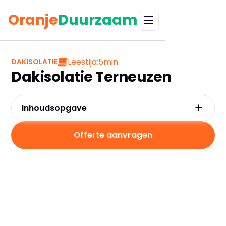
Oranje
Duurzaam
Leestijd:
5
min.
DAKISOLATIE
Dakisolatie Terneuzen
Inhoudsopgave
Waarom kiezen voor dakisolatie in
Terneuzen?
Offerte aanvragen
Kosten en besparingen
Subsidies in Terneuzen
Hoe werkt dakisolatie?
Praktische tips voor Terneuzen
Veelgestelde vragen