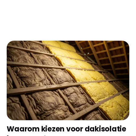
Dakisolatie in Utrecht kan je energierekening met
30-40% verlagen - dat is gemakkelijk €400-600 per
jaar besparing voor een gemiddelde woning! Met de
huidige energieprijzen verdien je je investering
binnen 4-5 jaar terug, en dankzij subsidies betaal je
nog minder dan je denkt.
Waarom kiezen voor dakisolatie