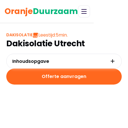
Oranje
Duurzaam
Leestijd:
5
min.
DAKISOLATIE
Dakisolatie Utrecht
Inhoudsopgave
Waarom kiezen voor dakisolatie in Utrecht?
Kosten en besparingen
Offerte aanvragen
Subsidies in Utrecht
Hoe werkt dakisolatie?
Praktische tips voor Utrecht
Veelgestelde vragen