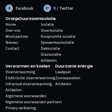
Facebook
X / Twitter
OranjeDuurzaam
Isolatie
Home
Isolatie
Over ons
Vloerisolatie
Word partner
Kruipruimte isolatie
Nieuws
Spouwmuurisolatie
Contact
Dakisolatie
Glasisolatie
Artikelen
Verwarmen en koelen
Duurzame energie
Vloerverwarming
Laadpaal
Elektrische vloerverwarming
Zonnepanelen
Infrarood vloerverwarming
Artikelen
Artikelen
Algemene voorwaarden
Algemene voorwaarden partners
Privacy verklaring