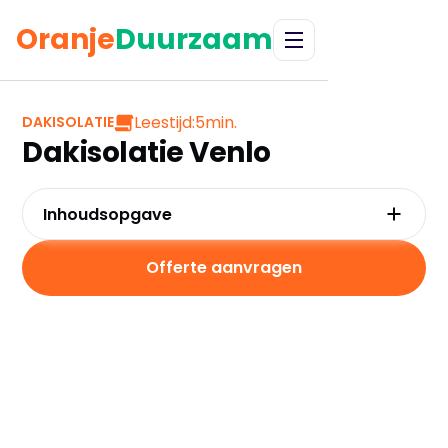
Oranje
Duurzaam
Leestijd:
5
min.
DAKISOLATIE
Dakisolatie Venlo
Inhoudsopgave
Waarom kiezen voor dakisolatie in Venlo?
Kosten en besparingen
Offerte aanvragen
Subsidies in Venlo
Hoe werkt dakisolatie?
Praktische tips voor Venlo
Veelgestelde vragen