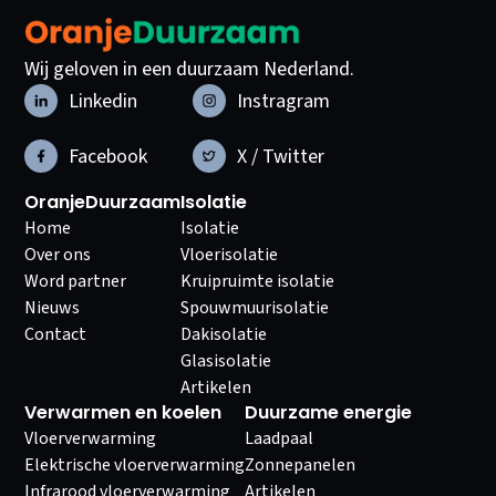
Wij geloven in een duurzaam Nederland.
Linkedin
Instragram
Facebook
X / Twitter
OranjeDuurzaam
Isolatie
Home
Isolatie
Over ons
Vloerisolatie
Word partner
Kruipruimte isolatie
Nieuws
Spouwmuurisolatie
Contact
Dakisolatie
Glasisolatie
Artikelen
Verwarmen en koelen
Duurzame energie
Vloerverwarming
Laadpaal
Elektrische vloerverwarming
Zonnepanelen
Infrarood vloerverwarming
Artikelen