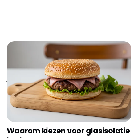
Woon je in Sittard-Geleen en wil je flink besparen
op je energierekening? Glasisolatie is dé manier om
je woning comfortabeler te maken en tot €400 per
jaar te besparen. Met de ISDE subsidie pak je
bovendien €500-700 korting en verdien je je
investering binnen 6-8 jaar volledig terug!
Waarom kiezen voor glasisolatie