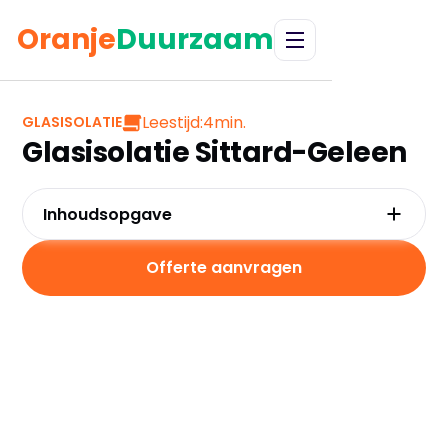
Oranje
Duurzaam
Leestijd:
4
min.
GLASISOLATIE
Glasisolatie Sittard-Geleen
Inhoudsopgave
Waarom kiezen voor glasisolatie in Sittard-
Geleen?
Offerte aanvragen
Kosten en besparingen van glasisolatie
Subsidies voor glasisolatie in Sittard-Geleen
Hoe werkt de installatie van glasisolatie?
Praktische tips voor glasisolatie in Sittard-
Geleen
Veelgestelde vragen over glasisolatie