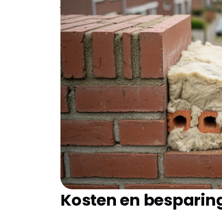
je je investering binnen 4-5 jaar volledig t
Waarom kiezen voor 
Woon je in een jaren '70 woning in de Keize
Dan is de kans groot dat jouw spouwmuur n
we weliswaar zachtere winters dan in het n
graad verschil. Veel woningen in Veghel da
geen prioriteit was. Door de ligging in het
periodes, waardoor een goede isolatie nog b
maar zorgt ook dat je woning sneller opwa
Kosten en besparin