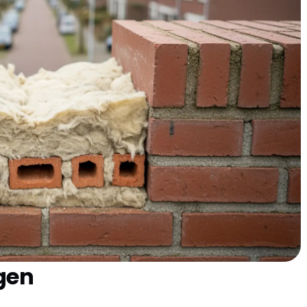
erug!
glasisolatie in Veghel?
rslanden of heb je een tussenwoning in de Ericssonstraat?
og helemaal niet geïsoleerd is. In Noord-Brabant hebben
oorden, maar met de huidige energieprijzen maakt elke
teren uit de periode 1960-1980, toen energiebesparing nog
 Brabantse klimaat heb je vaak te maken met vochtige
elangrijker wordt. Het houdt niet alleen de kou buiten,
rmt en de warmte langer vasthoudt.
gen