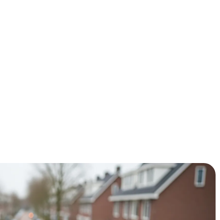
ie hoge energierekening af? Glasisolatie kan je jaarlijks
 de ISDE subsidie van €4-6 per vierkante meter verdien