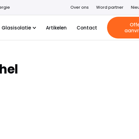
ergie
Over ons
Word partner
Nie
Off
Glasisolatie
Artikelen
Contact
aanv
hel