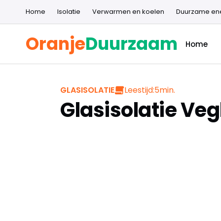
Home
Isolatie
Verwarmen en koelen
Duurzame en
Oranje
Duurzaam
Home
Leestijd:
5
min.
GLASISOLATIE
Glasisolatie Veg