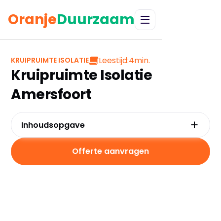
Oranje
Duurzaam
Leestijd:
4
min.
KRUIPRUIMTE ISOLATIE
Kruipruimte Isolatie
Amersfoort
Inhoudsopgave
Waarom kiezen voor kruipruimte-isolatie in
Amersfoort?
Offerte aanvragen
Kosten en besparingen
Subsidies in Amersfoort
Hoe werkt kruipruimte-isolatie?
Praktische tips voor Amersfoort
Veelgestelde vragen