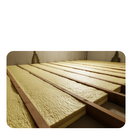
Kruipruimte-isolatie in Amersfoort kan je
energierekening met €200-400 per jaar verlagen.
Met de huidige energieprijzen verdien je je
investering van €800-1200 binnen 3-4 jaar terug.
Plus: je kunt €500-700 subsidie krijgen via de ISDE-
regeling!