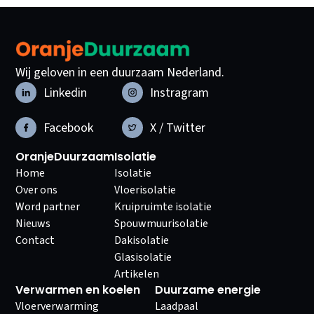
Wij geloven in een duurzaam Nederland.
Linkedin
Instragram
Facebook
X / Twitter
OranjeDuurzaam
Isolatie
Home
Isolatie
Over ons
Vloerisolatie
Word partner
Kruipruimte isolatie
Nieuws
Spouwmuurisolatie
Contact
Dakisolatie
Glasisolatie
Artikelen
Verwarmen en koelen
Duurzame energie
Vloerverwarming
Laadpaal