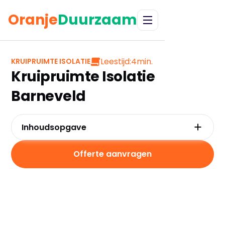
Oranje
Duurzaam
Leestijd:
4
min.
KRUIPRUIMTE ISOLATIE
Kruipruimte Isolatie
Barneveld
Inhoudsopgave
Waarom kiezen voor kruipruimte-isolatie in
Barneveld?
Offerte aanvragen
Kosten en besparingen in Barneveld
Subsidies in Barneveld
Hoe werkt kruipruimte-isolatie?
Praktische tips voor Barneveld
Veelgestelde vragen