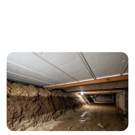
Kruipruimte-isolatie in Barneveld? Dat scheelt je
gemakkelijk €300-400 per jaar op je
energierekening! Met de huidige gasprijzen verdien
je je investering van €1.800-2.400 binnen 6-7 jaar
terug. Plus: je krijgt €500-700 subsidie, dus eigenlijk
betaal je nog minder.