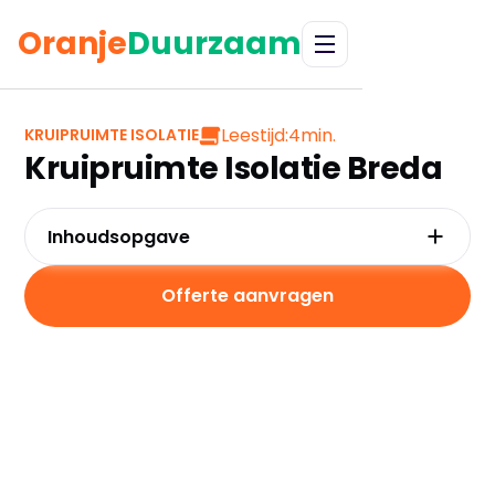
Oranje
Duurzaam
Leestijd:
4
min.
KRUIPRUIMTE ISOLATIE
Kruipruimte Isolatie Breda
Inhoudsopgave
Waarom kiezen voor kruipruimte-isolatie in
Breda?
Offerte aanvragen
Kosten en besparingen
Subsidies in Breda
Hoe werkt kruipruimte-isolatie?
Praktische tips voor Breda
Veelgestelde vragen