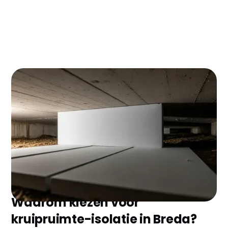
Kruipruimte-isolatie in Breda kan je jaarlijks €200-
400 besparen op je energierekening. Met de huidige
energieprijzen verdien je de investering van €8-12
per m² binnen 4-5 jaar terug. Plus: je pakt vaak €500-
700 subsidie mee!
Waarom kiezen voor
kruipruimte-isolatie in Breda?