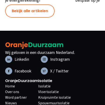
je energierekening!
bespaar op je e
Bekijk alle artikelen
Wij geloven in een duurzaam Nederland.
Linkedin
Instragram
Facebook
X / Twitter
OranjeDuurzaam
Isolatie
Home
Isolatie
Over ons
Vloerisolatie
Word partner
Kruipruimte isolatie
Nieuws
Spouwmuurisolatie