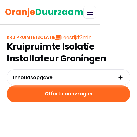
Oranje
Duurzaam
Leestijd:
3
min.
KRUIPRUIMTE ISOLATIE
Kruipruimte Isolatie
Installateur Groningen
Inhoudsopgave
Waarom kiezen voor een lokale installateur in
Groningen?
Offerte aanvragen
Wat kost een installateur in Groningen?
Hoe kies je de juiste installateur?
Veelgestelde vragen over installateurs in
Groningen