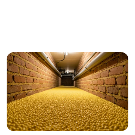
Op zoek naar een betrouwbare kruipruimte-isolatie
installateur in Groningen? Meer dan 60% van de
woningen in Groningen heeft een ongeïsoleerde
kruipruimte, waardoor jaarlijks honderden euro's
aan energie verloren gaan. Met de juiste
installateur bespaart u tot €400 per jaar op uw
energierekening!