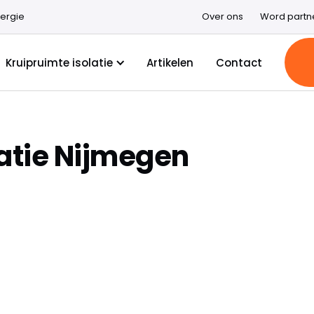
ergie
Over ons
Word partn
Kruipruimte isolatie
Artikelen
Contact
latie Nijmegen