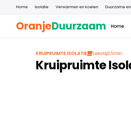
Home
Isolatie
Verwarmen en koelen
Duurzame en
Oranje
Duurzaam
Home
Leestijd:
5
min.
KRUIPRUIMTE ISOLATIE
Kruipruimte Iso