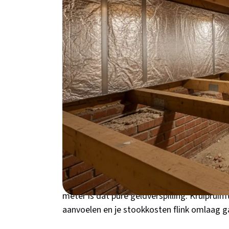
besparingen tot €300 per jaar en subsidies
terug.
Waarom kiezen voor 
Nijmegen?
Woon je in een jaren '30 woning in de Goffert
woning in het Oude Nijmegen? Dan heb je waa
Nijmeegse woningen uit die periode hebben
laten ontsnappen. Door de ligging in de Waa
probleem van koude kruipruimtes nog verster
verwarmen in plaats van je woonkamer! Met 
meter is dat pure geldverspilling. Kruipruim
aanvoelen en je stookkosten flink omlaag g