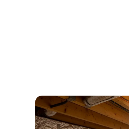
Woon je in een oudere woning in Nijmegen e
Kruipruimte-isolatie is dé oplossing voo