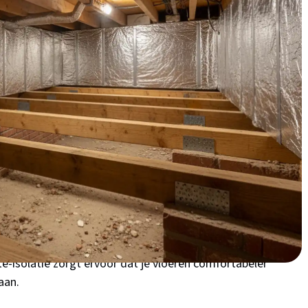
 van €500-700 verdien je je investering binnen 4 jaar
kruipruimte-isolatie in
, een rijtjeshuis in Dukenburg of een karakteristieke
rschijnlijk last van koude vloeren in de winter. Veel
 ongeïsoleerde kruipruimtes die behoorlijk wat warmte
lvallei heeft Nijmegen een vochtig klimaat, wat het
kt. Je betaalt letterlijk geld om de kruipruimte te
de huidige gasprijzen van rond de €1,50 per kubieke
te-isolatie zorgt ervoor dat je vloeren comfortabeler
aan.