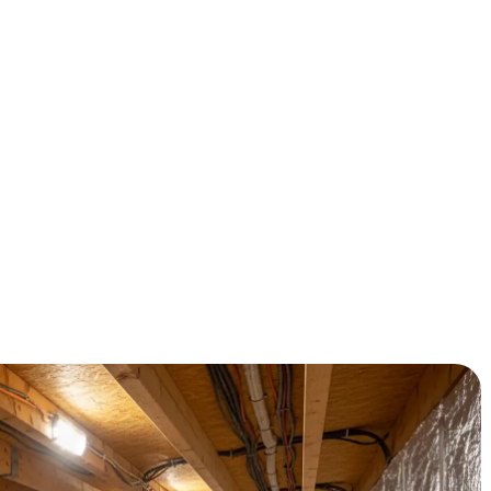
n voel je letterlijk de kou door je vloer kruipen?
r koude voeten én een hoge energierekening. Met