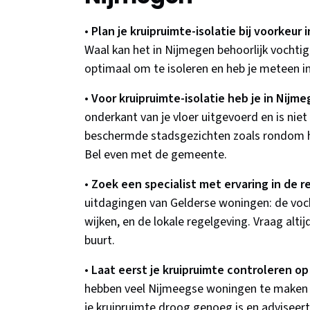
•
Plan je kruipruimte-isolatie bij voorkeur 
Waal kan het in Nijmegen behoorlijk vochtig 
optimaal om te isoleren en heb je meteen in
•
Voor kruipruimte-isolatie heb je in Nijm
onderkant van je vloer uitgevoerd en is niet 
beschermde stadsgezichten zoals rondom het
Bel even met de gemeente.
•
Zoek een specialist met ervaring in de r
uitdagingen van Gelderse woningen: de vocht
wijken, en de lokale regelgeving. Vraag alti
buurt.
•
Laat eerst je kruipruimte controleren op
hebben veel Nijmeegse woningen te maken m
je kruipruimte droog genoeg is en adviseert