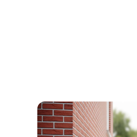
Kruipruimte-isolatie in Vlissingen zorgt v
verhoogt je wooncomfort aanzienlijk. Met 