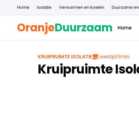
Home
Isolatie
Verwarmen en koelen
Duurzame en
Oranje
Duurzaam
Home
Leestijd:
5
min.
KRUIPRUIMTE ISOLATIE
Kruipruimte Isol