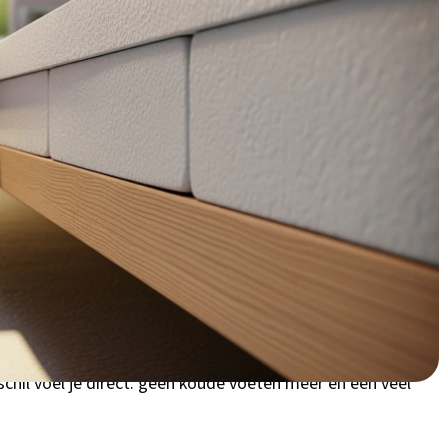
 je meteen profiteert van warmere vloeren en minder
kruipruimte-isolatie in
ebuurt of heb je een rijtjeshuis in Bossenburgh? Dan ken je
 winter en hoge energierekeningen. Door de ligging aan de
issingen te maken met een vochtig klimaat dat veel
Veel oudere woningen in wijken zoals Oost-Souburg en de
e, waardoor je letterlijk je geld door de vloer laat
 dit probleem direct aan en creëer je een comfortabele
chil voel je direct: geen koude voeten meer en een veel