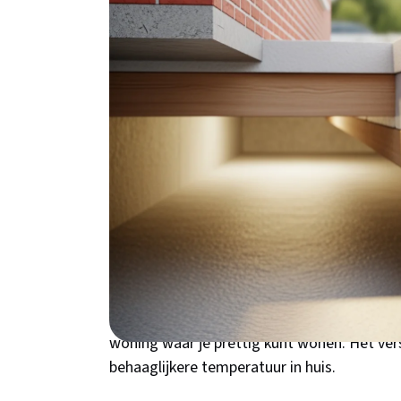
€1.200-1.800 binnen 4 jaar terug, terwijl
tocht in huis.
Waarom kiezen voor 
Vlissingen?
Woon je in een jaren '30 woning in de Scheld
het probleem vast wel: koude vloeren in de
Westerschelde en het gure zeewind heeft Vl
woningen via de kruipruimte binnendringt. 
Binnenstad hebben helemaal geen vloerisolati
verdwijnen. Met kruipruimte-isolatie pak je
woning waar je prettig kunt wonen. Het vers
behaaglijkere temperatuur in huis.