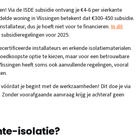
len! Via de ISDE subsidie ontvang je €4-6 per vierkante
delde woning in Vlissingen betekent dat €300-450 subsidie.
stallateur, dus je hoeft niet voor te financieren.
In dit
e subsidieregelingen voor 2025.
ecertificeerde installateurs en erkende isolatiematerialen.
goedkoopste optie te kiezen, maar voor een betrouwbare
 Vlissingen heeft soms ook aanvullende regelingen, vooral
ken.
n vóórdat je begint met de werkzaamheden! Dit doe je via
ur. Zonder voorafgaande aanvraag krijg je achteraf geen
te-isolatie?