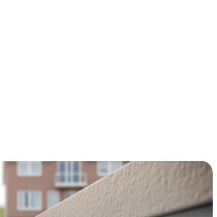
oor directe energiebesparing van €300-500 per jaar en
de huidige energieprijzen verdien je je investering van