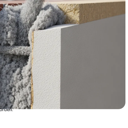
ijzen verdien je je investering binnen 3 jaar terug!
 spouwmuurisolatie in
of een ruime eengezinswoning in Westwijk? Dan heb je
 isoleren is. Amstelveen telt duizenden woningen uit de
wmuren. Door de ligging in Noord-Holland hebben we hier
oordwestenwinden vanaf de Noordzee. Dat betekent dat je
oms wel 25% van je totale warmteverlies! In wijken als
zie je veel karakteristieke woningen die perfect geschikt
ijzen die de laatste jaren flink gestegen zijn, is isoleren
orden.