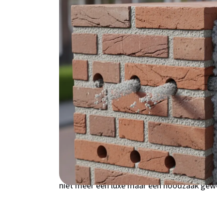
op gas en stroom. Met de huidige energiepr
Waarom kiezen voor
Amstelveen?
Woon je in een jaren '30 woning in Elsrijk 
waarschijnlijk een spouwmuur die perfect te
periode 1920-1980 met ongeïsoleerde spou
te maken met vochtige winters en koude n
huis veel warmte verliest door de muren - s
Groenelaan, Bovenkerk en Nes aan de Amstel 
zijn voor spouwmuurisolatie. Met de energiepr
niet meer een luxe maar een noodzaak gew