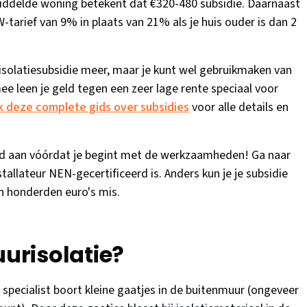
iddelde woning betekent dat €320-480 subsidie. Daarnaast
tarief van 9% in plaats van 21% als je huis ouder is dan 2
solatiesubsidie meer, maar je kunt wel gebruikmaken van
ee leen je geld tegen een zeer lage rente speciaal voor
 deze complete gids over subsidies
voor alle details en
ijd aan vóórdat je begint met de werkzaamheden! Ga naar
nstallateur NEN-gecertificeerd is. Anders kun je je subsidie
n honderden euro's mis.
risolatie?
De specialist boort kleine gaatjes in de buitenmuur (ongeveer