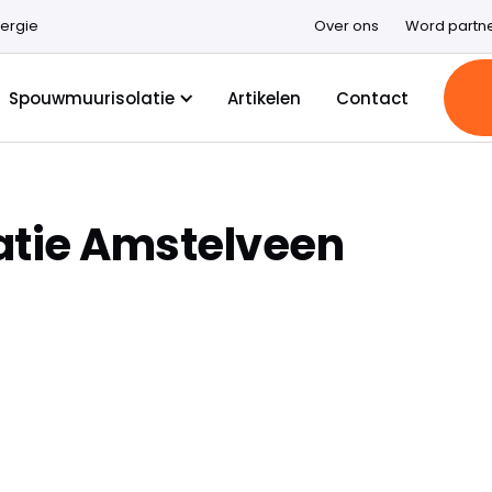
ergie
Over ons
Word partn
Spouwmuurisolatie
Artikelen
Contact
tie Amstelveen