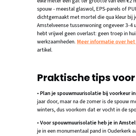
elke meter een gat ter grootte van een €2 m
spouw - meestal glaswol, EPS-parels of PU
dichtgemaakt met mortel die qua kleur bij 
Amstelveense tussenwoning ongeveer 3-4 uu
hebt vrijwel geen overlast: geen troep in hui
werkzaamheden.
Meer informatie over het
artikel.
Praktische tips voo
•
Plan je spouwmuurisolatie bij voorkeur in
jaar door, maar na de zomer is de spouw m
winters, dus voorkom dat er vocht in de sp
•
Voor spouwmuurisolatie heb je in Amste
je in een monumentaal pand in Ouderkerk 