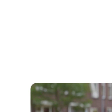
Woon je in Amstelveen en wil je flink bes
van de slimste investeringen die je kunt d