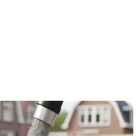
paren op je energierekening? Spouwmuurisolatie is één
oen. Voor €800-1200 kun je jaarlijks €300-450 besparen