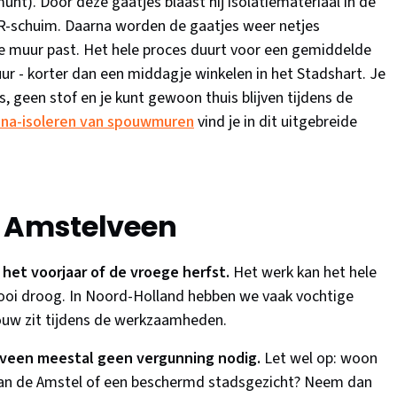
unt). Door deze gaatjes blaast hij isolatiemateriaal in de
R-schuim. Daarna worden de gaatjes weer netjes
je muur past. Het hele proces duurt voor een gemiddelde
r - korter dan een middagje winkelen in het Stadshart. Je
s, geen stof en je kunt gewoon thuis blijven tijdens de
 na-isoleren van spouwmuren
vind je in dit uitgebreide
r Amstelveen
 het voorjaar of de vroege herfst.
Het werk kan het hele
ooi droog. In Noord-Holland hebben we vaak vochtige
ouw zit tijdens de werkzaamheden.
lveen meestal geen vergunning nodig.
Let wel op: woon
aan de Amstel of een beschermd stadsgezicht? Neem dan