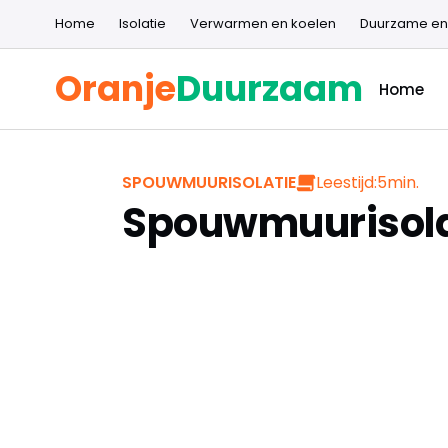
Home
Isolatie
Verwarmen en koelen
Duurzame en
Oranje
Duurzaam
Home
Leestijd:
5
min.
SPOUWMUURISOLATIE
Spouwmuurisola