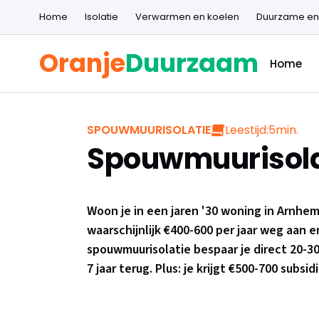
Home
Isolatie
Verwarmen en koelen
Duurzame en
Oranje
Duurzaam
Home
Leestijd:
5
min.
SPOUWMUURISOLATIE
Spouwmuurisol
Woon je in een jaren '30 woning in Arnhem-
waarschijnlijk €400-600 per jaar weg aa
spouwmuurisolatie bespaar je direct 20-30
7 jaar terug. Plus: je krijgt €500-700 subsi