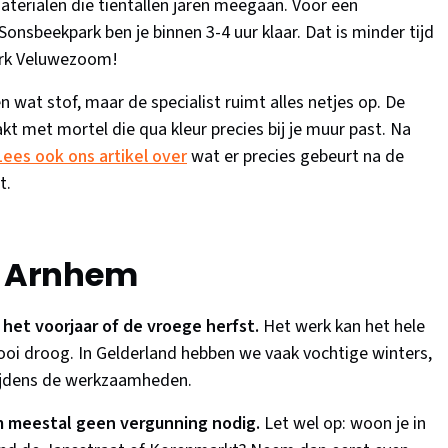
terialen die tientallen jaren meegaan. Voor een
nsbeekpark ben je binnen 3-4 uur klaar. Dat is minder tijd
ark Veluwezoom!
n wat stof, maar de specialist ruimt alles netjes op. De
met mortel die qua kleur precies bij je muur past. Na
Lees ook ons artikel over
wat er precies gebeurt na de
t.
r Arnhem
 het voorjaar of de vroege herfst.
Het werk kan het hele
oi droog. In Gelderland hebben we vaak vochtige winters,
tijdens de werkzaamheden.
m meestal geen vergunning nodig.
Let wel op: woon je in