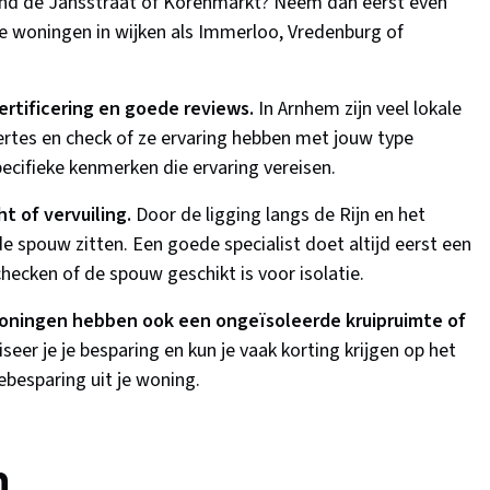
nd de Jansstraat of Korenmarkt? Neem dan eerst even
e woningen in wijken als Immerloo, Vredenburg of
rtificering en goede reviews.
In Arnhem zijn veel lokale
ffertes en check of ze ervaring hebben met jouw type
cifieke kenmerken die ervaring vereisen.
t of vervuiling.
Door de ligging langs de Rijn en het
de spouw zitten. Een goede specialist doet altijd eerst een
cken of de spouw geschikt is voor isolatie.
oningen hebben ook een ongeïsoleerde kruipruimte of
seer je je besparing en kun je vaak korting krijgen op het
ebesparing uit je woning.
n