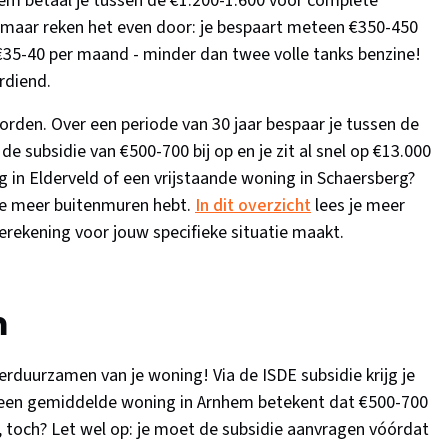
m betaal je tussen de €1.200-1.600 voor complete
d, maar reken het even door: je bespaart meteen €350-450
 €35-40 per maand - minder dan twee volle tanks benzine!
erdiend.
orden. Over een periode van 30 jaar bespaar je tussen de
e subsidie van €500-700 bij op en je zit al snel op €13.000
 in Elderveld of een vrijstaande woning in Schaersberg?
je meer buitenmuren hebt.
In dit overzicht
lees je meer
berekening voor jouw specifieke situatie maakt.
m
verduurzamen van je woning! Via de ISDE subsidie krijg je
 een gemiddelde woning in Arnhem betekent dat €500-700
k, toch? Let wel op: je moet de subsidie aanvragen vóórdat