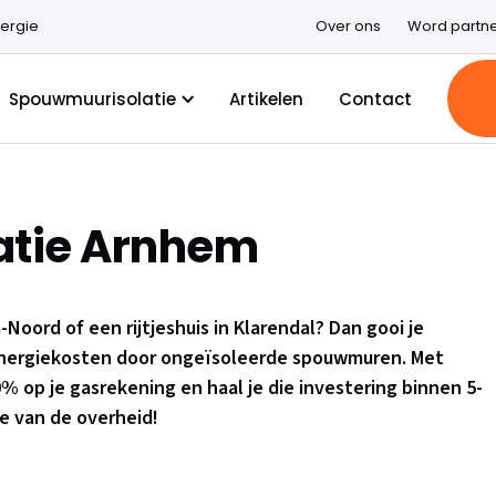
ergie
Over ons
Word partn
Spouwmuurisolatie
Artikelen
Contact
atie Arnhem
Noord of een rijtjeshuis in Klarendal? Dan gooi je
n energiekosten door ongeïsoleerde spouwmuren. Met
% op je gasrekening en haal je die investering binnen 5-
die van de overheid!