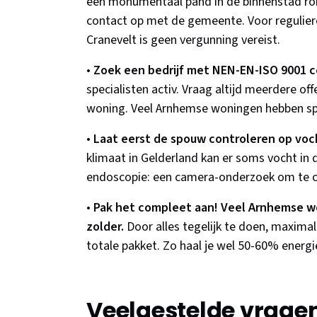
een monumentaal pand in de binnenstad ro
contact op met de gemeente. Voor regulier
Cranevelt is geen vergunning vereist.
•
Zoek een bedrijf met NEN-EN-ISO 9001 ce
specialisten activ. Vraag altijd meerdere o
woning. Veel Arnhemse woningen hebben spe
•
Laat eerst de spouw controleren op voch
klimaat in Gelderland kan er soms vocht in 
endoscopie: een camera-onderzoek om te che
•
Pak het compleet aan! Veel Arnhemse w
zolder.
Door alles tegelijk te doen, maximali
totale pakket. Zo haal je wel 50-60% energi
Veelgestelde vrage