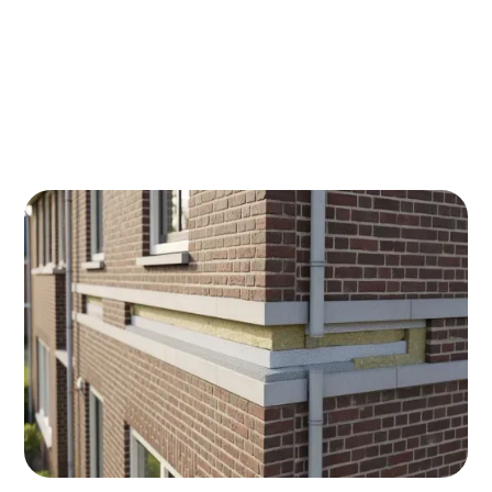
Woon je in Etten-Leur en overweeg je
spouwmuurisolatie? Dan pak je gemiddeld €350-450
per jaar besparing op je energierekening! Met de
huidige ISDE-subsidie van €4-6 per m², krijg je €500-
700 van de overheid terug. Perfect moment om je
woning winterklaar te maken.