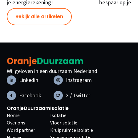
je energierekening!
bespaar op je e
Bekijk alle artikelen
Wij geloven in een duurzaam Nederland.
Linkedin
Instragram
Facebook
X / Twitter
OranjeDuurzaam
Isolatie
Home
Isolatie
Over ons
Vloerisolatie
Word partner
Kruipruimte isolatie
Nieuws
Spouwmuurisolatie