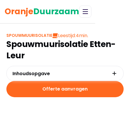
Oranje
Duurzaam
Leestijd:
4
min.
SPOUWMUURISOLATIE
Spouwmuurisolatie Etten-
Leur
Inhoudsopgave
Waarom kiezen voor spouwmuurisolatie in
Etten-Leur?
Offerte aanvragen
Kosten en besparingen
Subsidies in Etten-Leur
Hoe werkt spouwmuurisolatie?
Praktische tips voor Etten-Leur
Veelgestelde vragen