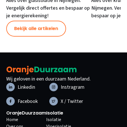
Alles over glasisolatie in Nijmegen.
Alles over kruipr
Vergelijk direct offertes en bespaar op
Nijmegen. Vergel
je energierekening!
bespaar op je e
Bekijk alle artikelen
Wij geloven in een duurzaam Nederland.
Linkedin
Instragram
Facebook
X / Twitter
OranjeDuurzaam
Isolatie
Home
Isolatie
Over ons
Vloerisolatie