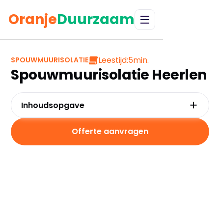
Oranje
Duurzaam
Leestijd:
5
min.
SPOUWMUURISOLATIE
Spouwmuurisolatie Heerlen
Inhoudsopgave
Waarom kiezen voor spouwmuurisolatie in
Heerlen?
Offerte aanvragen
Kosten en besparingen
Subsidies in Heerlen
Hoe werkt spouwmuurisolatie?
Praktische tips voor Heerlen
Veelgestelde vragen