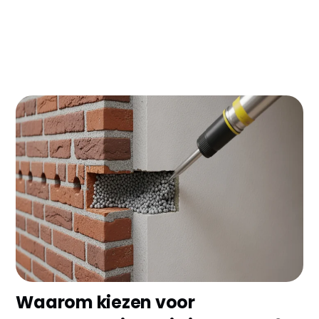
Woon je in Heerlen en wil je eindelijk van die hoge
energierekening af? Met spouwmuurisolatie
bespaar je direct €300-500 per jaar op je
gasrekening. In oude Limburgse woningen kan je
energieverbruik zelfs met 30-40% omlaag - dat
scheelt al snel €150 per maand!
Waarom kiezen voor