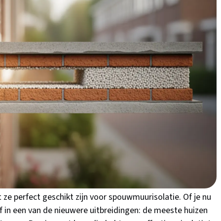
 gids lees je alles over kosten, besparingen en
n Uden.
 spouwmuurisolatie in
wijk of een rijtjeshuis uit de jaren '70 in Oud-Zevenaar?
nog niet geïsoleerd is. Dat betekent dat je letterlijk geld
ant hebben we weliswaar geen extreme winters, maar toch
 Door de ligging van Uden - tussen de bossen van de
kan het behoorlijk tochten, vooral in wijken zoals Volkel-
d.
ze perfect geschikt zijn voor spouwmuurisolatie. Of je nu
f in een van de nieuwere uitbreidingen: de meeste huizen