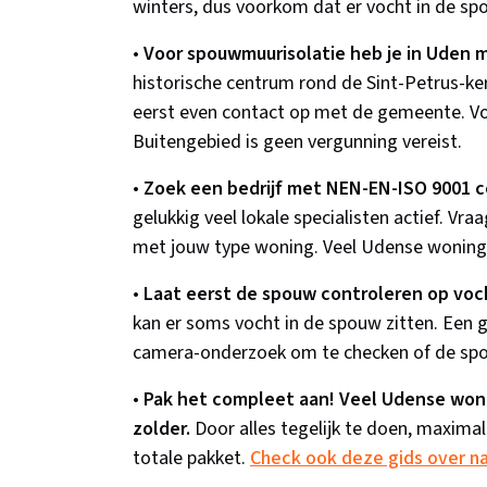
winters, dus voorkom dat er vocht in de sp
•
Voor spouwmuurisolatie heb je in Uden 
historische centrum rond de Sint-Petrus-k
eerst even contact op met de gemeente. Voor
Buitengebied is geen vergunning vereist.
•
Zoek een bedrijf met NEN-EN-ISO 9001 ce
gelukkig veel lokale specialisten actief. Vr
met jouw type woning. Veel Udense woninge
•
Laat eerst de spouw controleren op voch
kan er soms vocht in de spouw zitten. Een g
camera-onderzoek om te checken of de spouw
•
Pak het compleet aan! Veel Udense won
zolder.
Door alles tegelijk te doen, maximali
totale pakket.
Check ook deze gids over na