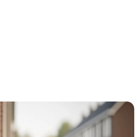
uurisolatie? Stop met twijfelen! Met de huidige
 per jaar op je energierekening. Plus: je pakt tot €700