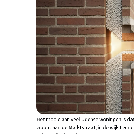
subsidie mee via de ISDE-regeling. In deze
praktische tips specifiek voor woningen i
Waarom kiezen voor
Uden?
Woon je in een jaren '30 woning in de Vlinder
Dan heb je waarschijnlijk een spouwmuur die 
door je muren heen stookt! In Noord-Brab
stoken we gemiddeld van oktober tot april.
Maashorst en de open vlaktes richting Oss - 
Centrum en de nieuwbouwwijk Buitengebie
Het mooie aan veel Udense woningen is dat 
woont aan de Marktstraat, in de wijk Leur o