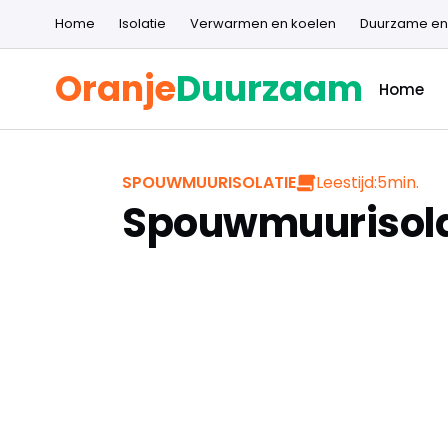
Home
Isolatie
Verwarmen en koelen
Duurzame en
Oranje
Duurzaam
Home
Leestijd:
5
min.
SPOUWMUURISOLATIE
Spouwmuurisola