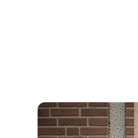
Woon je in Uden en twijfel je over spouwm
gasprijzen bespaar je gemakkelijk €200-400