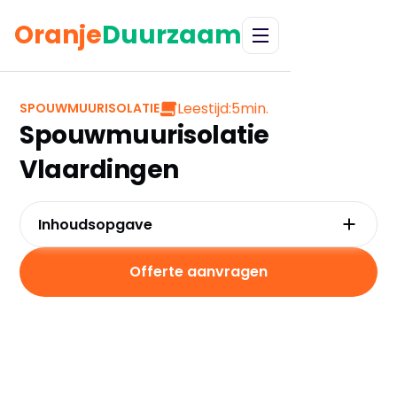
Oranje
Duurzaam
Leestijd:
5
min.
SPOUWMUURISOLATIE
Spouwmuurisolatie
Vlaardingen
Inhoudsopgave
Waarom kiezen voor spouwmuurisolatie in
Vlaardingen?
Offerte aanvragen
Kosten en besparingen
Subsidies in Vlaardingen
Hoe werkt spouwmuurisolatie?
Praktische tips voor Vlaardingen
Veelgestelde vragen