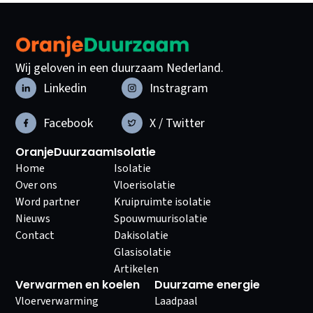
Wij geloven in een duurzaam Nederland.
Linkedin
Instragram
Facebook
X / Twitter
OranjeDuurzaam
Isolatie
Home
Isolatie
Over ons
Vloerisolatie
Word partner
Kruipruimte isolatie
Nieuws
Spouwmuurisolatie
Contact
Dakisolatie
Glasisolatie
Artikelen
Verwarmen en koelen
Duurzame energie
Vloerverwarming
Laadpaal