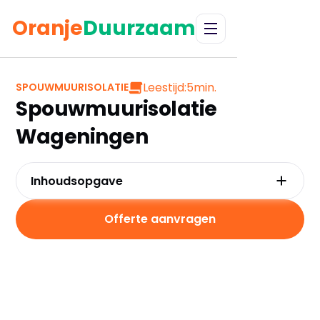
Oranje
Duurzaam
Leestijd:
5
min.
SPOUWMUURISOLATIE
Spouwmuurisolatie
Wageningen
Inhoudsopgave
Waarom kiezen voor spouwmuurisolatie in
Wageningen?
Offerte aanvragen
Kosten en besparingen
Subsidies in Wageningen
Hoe werkt spouwmuurisolatie?
Praktische tips voor Wageningen
Veelgestelde vragen