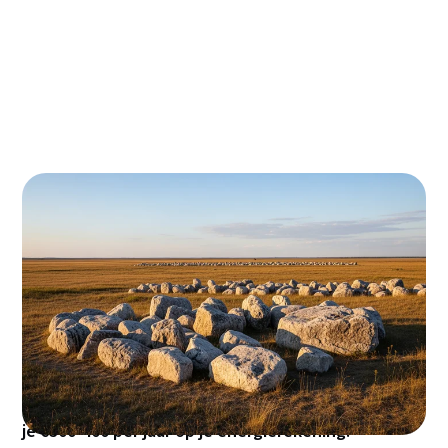
Woon je in Wageningen en twijfel je over
spouwmuurisolatie? Begrijpelijk, want je wilt
natuurlijk wel zeker weten dat het de investering
waard is. Het goede nieuws: met de huidige
energieprijzen verdien je de kosten binnen 7-8 jaar
terug, en met subsidie pak je zo €600-700 korting.
Voor een gemiddelde Wageningse woning bespaar
je €300-400 per jaar op je energierekening!