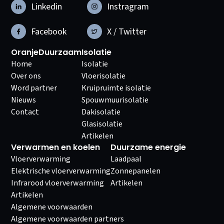
Linkedin
Instragram
Facebook
X / Twitter
OranjeDuurzaam
Isolatie
Home
Isolatie
Over ons
Vloerisolatie
Word partner
Kruipruimte isolatie
Nieuws
Spouwmuurisolatie
Contact
Dakisolatie
Glasisolatie
Artikelen
Verwarmen en koelen
Duurzame energie
Vloerverwarming
Laadpaal
Elektrische vloerverwarming
Zonnepanelen
Infrarood vloerverwarming
Artikelen
Artikelen
Algemene voorwaarden
Algemene voorwaarden partners