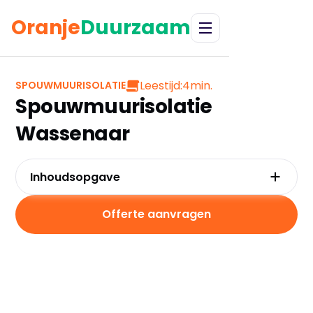
Oranje
Duurzaam
Leestijd:
4
min.
SPOUWMUURISOLATIE
Spouwmuurisolatie
Wassenaar
Inhoudsopgave
Waarom kiezen voor spouwmuurisolatie in
Wassenaar?
Offerte aanvragen
Kosten en besparingen voor jouw
Wassenaarse woning
Subsidies in Wassenaar - pak die euros!
Hoe werkt spouwmuurisolatie?
Praktische tips voor Wassenaar