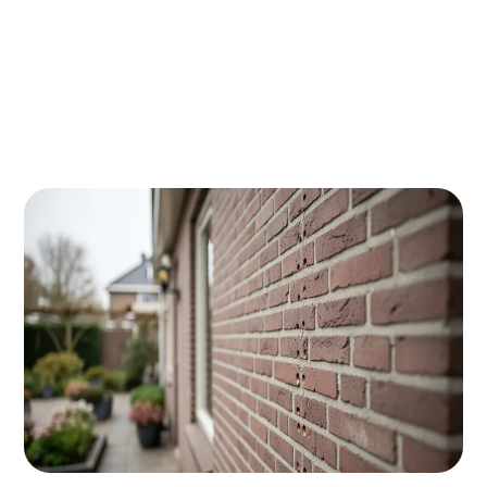
Veelgestelde vragen
Woon je in Wassenaar en wil je flink besparen op je
energierekening? Spouwmuurisolatie is dé slimme
investering voor jouw woning! Met gemiddeld €400-
600 besparing per jaar verdien je de kosten binnen
5-7 jaar terug, terwijl je tot 30% minder energie
verbruikt.