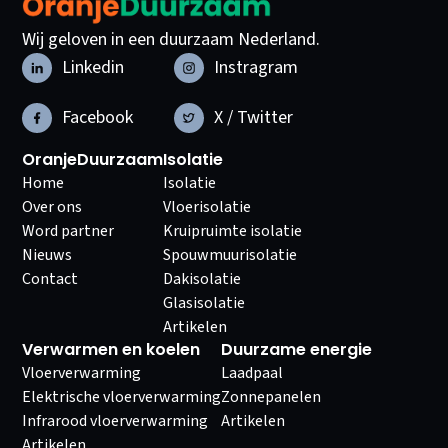
Wij geloven in een duurzaam Nederland.
Linkedin
Instragram
Facebook
X / Twitter
OranjeDuurzaam
Isolatie
Home
Isolatie
Over ons
Vloerisolatie
Word partner
Kruipruimte isolatie
Nieuws
Spouwmuurisolatie
Contact
Dakisolatie
Glasisolatie
Artikelen
Verwarmen en koelen
Duurzame energie
Vloerverwarming
Laadpaal
Elektrische vloerverwarming
Zonnepanelen
Infrarood vloerverwarming
Artikelen
Artikelen