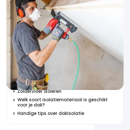
Inhoudsopgave
Hoe werkt dakisolatie vanaf de binnenzijde?
Waarom je dak isoleren?
Hoeveel geld bespaart dakisolatie vanaf de
binnenzijde?
Subsidie op dakisolatie
Kosten binnenzijde dakisolatie schuin dak
Welke huizen hebben al dakisolatie?
Plat dak isoleren
Zoldervloer isoleren
Welk soort isolatiemateriaal is geschikt
voor je dak?
Handige tips over dakisolatie
Veelgestelde vragen over dakisolatie