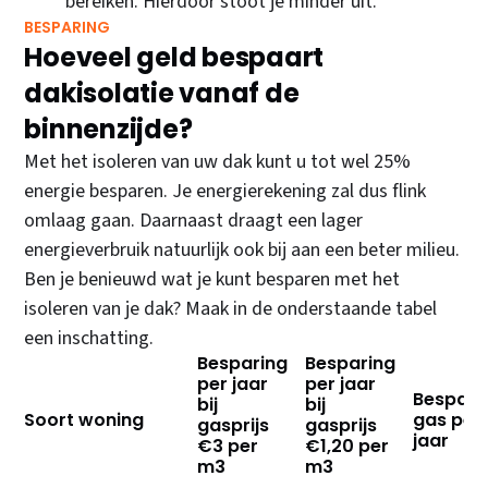
bereiken. Hierdoor stoot je minder uit.
BESPARING
Hoeveel geld bespaart
dakisolatie vanaf de
binnenzijde?
Met het isoleren van uw dak kunt u tot wel 25%
energie besparen. Je energierekening zal dus flink
omlaag gaan. Daarnaast draagt een lager
energieverbruik natuurlijk ook bij aan een beter milieu.
Ben je benieuwd wat je kunt besparen met het
isoleren van je dak? Maak in de onderstaande tabel
een inschatting.
Besparing
Besparing
per jaar
per jaar
Bespari
bij
bij
Soort woning
gas per
gasprijs
gasprijs
jaar
€3 per
€1,20 per
m3
m3