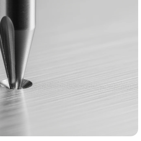
erfect geboord gat en een frustrerende klus waarbij je boor
iale gereedschap zorgt ervoor dat elke boring precies daar
metaal, hout of kunststof.
lke perfecte boring:
unt onmisbaar is
e een simpele put je werk redt
dde oppervlakken, vooral bij harde materialen zoals RVS of
rpunt maakt, geeft je boor een perfecte startpositie en
erkt simpel maar effectief: door een kleine indrukking te
, creëer je een geleiding voor je boorpunt. Dit bespaart