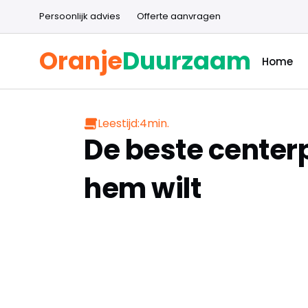
Persoonlijk advies
Offerte aanvragen
Oranje
Duurzaam
Home
Leestijd:
4
min.
De beste centerpu
hem wilt