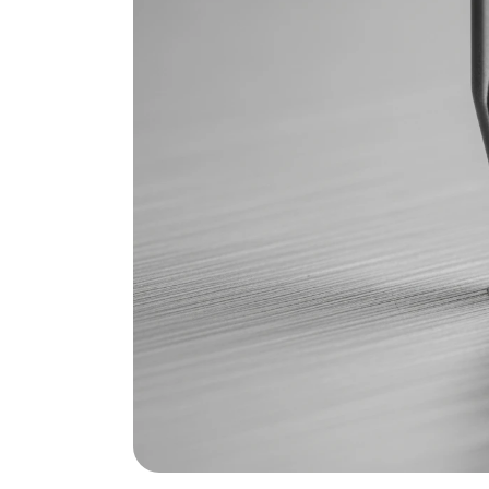
Een centerpunt is het verschil tussen een p
alle kanten op glijdt. Dit simpele maar cruc
begint waar jij het wilt, of je nu werkt met 
Het geheim achter e
waarom een centerp
De cruciale eerste stap: ho
Zonder centerpunt glijdt je boor weg op gla
gehard staal. Het kleine putje dat een cente
voorkomt kostbare fouten. Een centerpunt w
maken op het exacte punt waar je wilt boren
tijd, materiaal en frustratie.