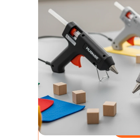
Zoek je de beste lijmpistool zonder eindelo
geselecteerd en de belangrijkste plus- en m
modellen tot voordelige starterpakketten - 
Bosch AdvancedGlue
krachtpatser
bol.com
Bosch A
Incl. 4
Prijs: €48,9
Rating: 5/5
Bekijk 