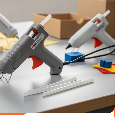
os te vergelijken? Wij hebben 7 topmodellen van 2026
inpunten op een rij gezet. Van professionele draadloze
ontdek snel welk model het beste bij jouw klussen past!
 18V - De professionele
Goede keuze
dvancedGlue 18V Accu lijmpistool -
 lijmsticks - Zonder 18V accu en lader
9
bij bol.com