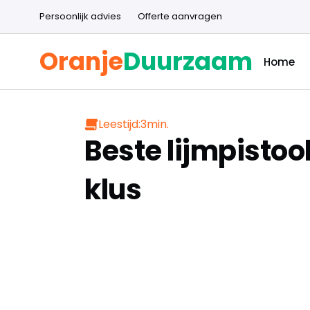
Persoonlijk advies
Offerte aanvragen
Oranje
Duurzaam
Home
Leestijd:
3
min.
Beste lijmpistoo
klus