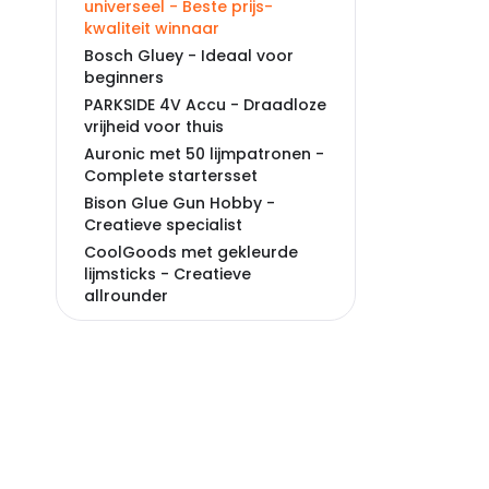
universeel - Beste prijs-
kwaliteit winnaar
Bosch Gluey - Ideaal voor
beginners
PARKSIDE 4V Accu - Draadloze
vrijheid voor thuis
Auronic met 50 lijmpatronen -
Complete startersset
Bison Glue Gun Hobby -
Creatieve specialist
CoolGoods met gekleurde
lijmsticks - Creatieve
allrounder
Veelgestelde vragen over
lijmpistolen