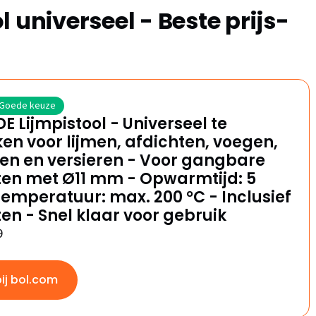
 universeel - Beste prijs-
Goede keuze
E Lijmpistool - Universeel te
en voor lijmen, afdichten, voegen,
en en versieren - Voor gangbare
ften met Ø11 mm - Opwarmtijd: 5
Temperatuur: max. 200 °C - Inclusief
ften - Snel klaar voor gebruik
9
bij bol.com