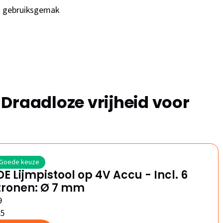
en gebruiksgemak
Draadloze vrijheid voor
Goede keuze
E Lijmpistool op 4V Accu - Incl. 6
tronen: Ø 7 mm
9
/5