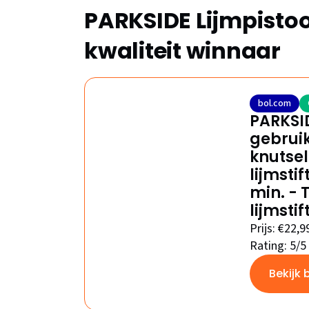
PARKSIDE Lijmpistool
kwaliteit winnaar
bol.com
PARKSID
gebruik
knutsel
lijmsti
min. - 
lijmsti
Prijs: €22,9
Rating: 5/5
Bekijk 