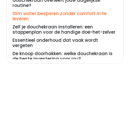
douchekraan overleeft jouw dagelijkse
routine?
Slim water besparen zonder comfort in te
leveren
Zelf je douchekraan installeren: een
stappenplan voor de handige doe-het-zelver
Essentieel onderhoud dat vaak wordt
vergeten
De knoop doorhakken: welke douchekraan is
de beste investering voor jou?