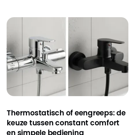
Een nieuwe douchekraan kopen? Dan sta je voor een
jungle aan keuzes die je portemonnee en dagelijkse
doucheroutine jarenlang beïnvloeden. De ene kraan
bespaart je honderden euro's per jaar, terwijl de
andere je opzadelt met frustraties en
reparatiekosten. Deze blog helpt je de perfecte keuze
maken zonder dure vergissingen.
Thermostatisch of eengreeps: de
keuze tussen constant comfort
en simpele bediening