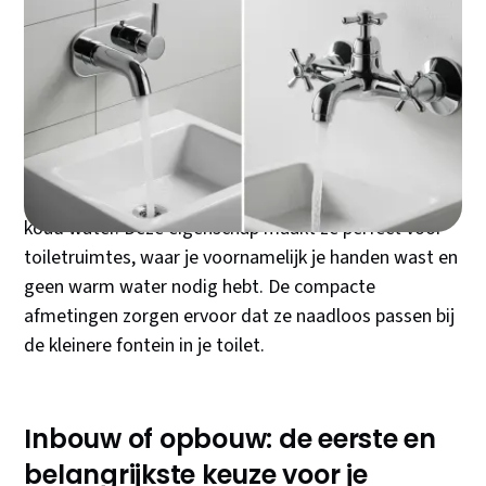
De keuze voor een fonteinkraan lijkt simpel, maar één
verkeerde beslissing kan je maanden frustatie
opleveren. Het gaat niet alleen om design - de
afmetingen, het installatiegemak en de juiste
aansluiting bepalen of je investering een succes wordt
of een dure vergissing. Een fonteinkraan is specifiek
ontworpen voor kleine wastafels en levert uitsluitend
koud water. Deze eigenschap maakt ze perfect voor
toiletruimtes, waar je voornamelijk je handen wast en
geen warm water nodig hebt. De compacte
afmetingen zorgen ervoor dat ze naadloos passen bij
de kleinere fontein in je toilet.
Inbouw of opbouw: de eerste en
belangrijkste keuze voor je