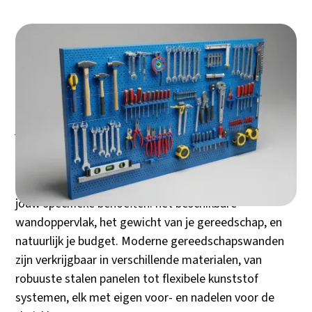
Een chaotische werkplaats kost je niet alleen tijd,
maar ook geld door beschadigd of verloren
gereedschap. Een gereedschapswand transformeert
jouw garage of werkplaats van rommelige chaos naar
een efficiënte, professionele werkomgeving waar elk
stuk gereedschap direct binnen handbereik hangt. De
keuze voor de juiste gereedschapswand hangt af van
jouw specifieke behoeften: het beschikbare
wandoppervlak, het gewicht van je gereedschap, en
natuurlijk je budget. Moderne gereedschapswanden
zijn verkrijgbaar in verschillende materialen, van
robuuste stalen panelen tot flexibele kunststof
systemen, elk met eigen voor- en nadelen voor de