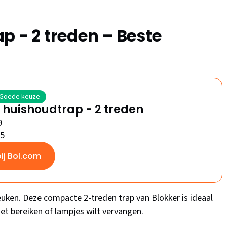
p - 2 treden – Beste
Goede keuze
 huishoudtrap - 2 treden
9
/5
bij Bol.com
keuken. Deze compacte 2-treden trap van Blokker is ideaal
oet bereiken of lampjes wilt vervangen.