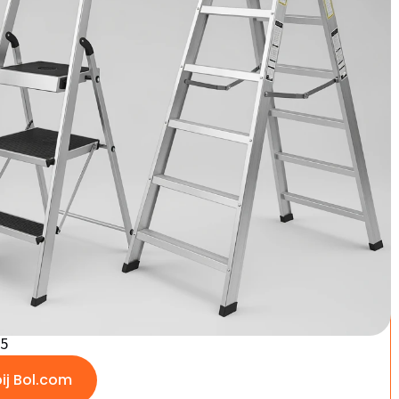
- Keukentrap - Staal- 4
 - Anti-Slip - Opvouwbaar
patser
Goede keuze
uishoudtrap - Keukentrap - Staal-
n- Inklapbaar - Anti-Slip -
baar - Zwart
5
/5
bij Bol.com