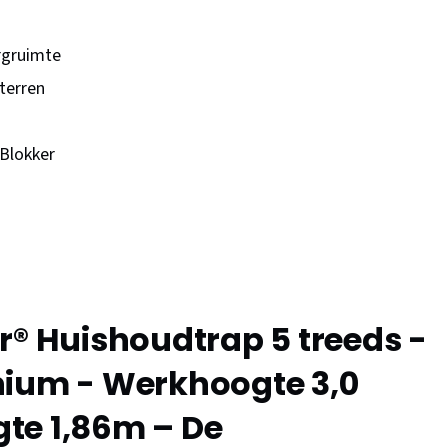
rgruimte
terren
Blokker
r® Huishoudtrap 5 treeds -
nium - Werkhoogte 3,0
te 1,86m – De