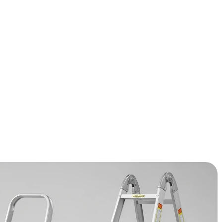
loos te vergelijken? Wij hebben de 9 topmodellen voor je
npunten op een rij gezet. Ontdek snel welke het beste bij