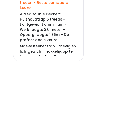
treden – Beste compacte
keuze
Altrex Double Decker®
Huishoudtrap 5 treeds -
Lichtgewicht aluminium -
Werkhoogte 3,0 meter -
Opberghoogte 1,86m – De
professionele keuze
Moeve Keukentrap - Stevig en
lichtgewicht, makkelijk op te
bergen - Huishoudtrap
inklapbaar - Opstapje - Trap
ladder - Opstap krukje - 150
kg draagvermogen - Anti-slip
- 2 treden - Zwart – Ideaal
voor beginners
Moeve Keukentrap - Stevig en
lichtgewicht, makkelijk op te
bergen - Huishoudtrap
inklapbaar - Opstapje - Trap
ladder - Opstap krukje - 150
kg draagvermogen - Anti-slip