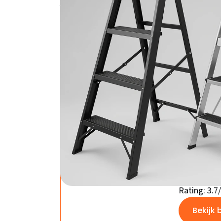
jou past!
ToolX Huishoudtrap 
treden- Inklapbaar
- Zwart – De kracht
Bol.com
ToolX H
4 trede
Opvouw
Prijs: €39,9
Rating: 3.7
Bekijk 