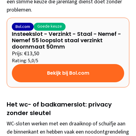
een slimme keuze die jarenlang dienst doet zonder
problemen.
Goede keuze
Bol.com
Insteekslot - Verzinkt - Staal - Nemef -
Nemef 55 loopslot staal verzinkt
doornmaat 50mm
Prijs: €13,50
Rating: 5,0/5
Bekijk bij Bol.com
Het wc- of badkamerslot: privacy
zonder sleutel
WC-sloten werken met een draaiknop of schuifje aan
de binnenkant en hebben vaak een noodontgrendeling