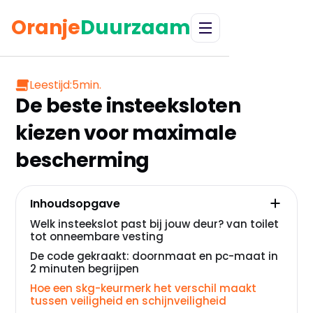
Oranje
Duurzaam
Leestijd:
5
min.
De beste insteeksloten
kiezen voor maximale
bescherming
Inhoudsopgave
Welk insteekslot past bij jouw deur? van toilet
tot onneembare vesting
De code gekraakt: doornmaat en pc-maat in
2 minuten begrijpen
Hoe een skg-keurmerk het verschil maakt
tussen veiligheid en schijnveiligheid