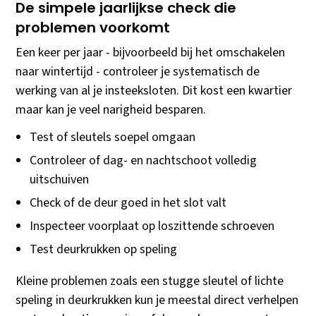
De simpele jaarlijkse check die
problemen voorkomt
Een keer per jaar - bijvoorbeeld bij het omschakelen
naar wintertijd - controleer je systematisch de
werking van al je insteeksloten. Dit kost een kwartier
maar kan je veel narigheid besparen.
Test of sleutels soepel omgaan
Controleer of dag- en nachtschoot volledig
uitschuiven
Check of de deur goed in het slot valt
Inspecteer voorplaat op loszittende schroeven
Test deurkrukken op speling
Kleine problemen zoals een stugge sleutel of lichte
speling in deurkrukken kun je meestal direct verhelpen