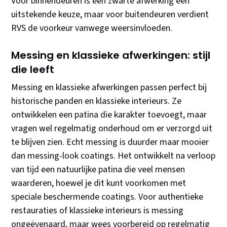
Voor binnendeuren is een zwarte afwerking een
uitstekende keuze, maar voor buitendeuren verdient
RVS de voorkeur vanwege weersinvloeden.
Messing en klassieke afwerkingen: stijl
die leeft
Messing en klassieke afwerkingen passen perfect bij
historische panden en klassieke interieurs. Ze
ontwikkelen een patina die karakter toevoegt, maar
vragen wel regelmatig onderhoud om er verzorgd uit
te blijven zien. Echt messing is duurder maar mooier
dan messing-look coatings. Het ontwikkelt na verloop
van tijd een natuurlijke patina die veel mensen
waarderen, hoewel je dit kunt voorkomen met
speciale beschermende coatings. Voor authentieke
restauraties of klassieke interieurs is messing
ongeëvenaard, maar wees voorbereid op regelmatig