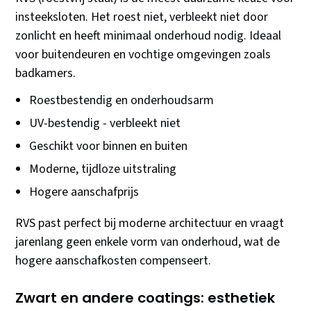
insteeksloten. Het roest niet, verbleekt niet door
zonlicht en heeft minimaal onderhoud nodig. Ideaal
voor buitendeuren en vochtige omgevingen zoals
badkamers.
Roestbestendig en onderhoudsarm
UV-bestendig - verbleekt niet
Geschikt voor binnen en buiten
Moderne, tijdloze uitstraling
Hogere aanschafprijs
RVS past perfect bij moderne architectuur en vraagt
jarenlang geen enkele vorm van onderhoud, wat de
hogere aanschafkosten compenseert.
Zwart en andere coatings: esthetiek