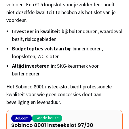
voldoen. Een €15 loopslot voor je zolderdeur hoeft
niet dezelfde kwaliteit te hebben als het slot van je
voordeur.
Investeer in kwaliteit bij:
buitendeuren, waardevol
bezit, risicogebieden
Budgetopties volstaan bij:
binnendeuren,
loopsloten, WC-sloten
Altijd investeren in:
SKG-keurmerk voor
buitendeuren
Het Sobinco 8001 insteekslot biedt professionele
kwaliteit voor wie geen concessies doet aan
beveiliging en levensduur.
Goede keuze
Bol.com
Sobinco 8001 insteekslot 97/30