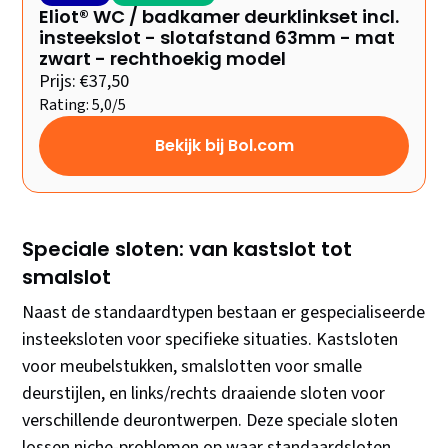
Eliot® WC / badkamer deurklinkset incl.
insteekslot - slotafstand 63mm - mat
zwart - rechthoekig model
Prijs: €37,50
Rating: 5,0/5
Bekijk bij Bol.com
Speciale sloten: van kastslot tot
smalslot
Naast de standaardtypen bestaan er gespecialiseerde
insteeksloten voor specifieke situaties. Kastsloten
voor meubelstukken, smalslotten voor smalle
deurstijlen, en links/rechts draaiende sloten voor
verschillende deurontwerpen. Deze speciale sloten
lossen niche-problemen op waar standaardsloten