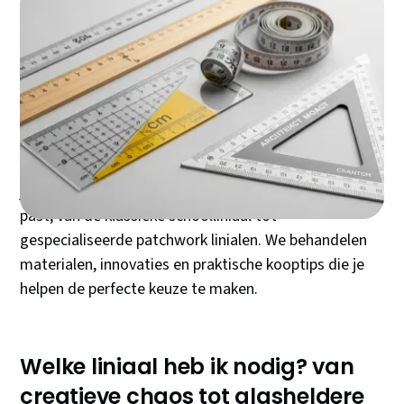
Of je nu architect bent, quilter, of gewoon iemand die
af en toe een rechte lijn moet trekken – de juiste
liniaal maakt het verschil tussen frustratie en
perfectie. Een goede liniaal is meer dan een simpel
meetinstrument: het is de basis voor nauwkeurig
werk dat er professioneel uitziet. In deze blog ontdek
je welke liniaal bij jouw specifieke werkzaamheden
past, van de klassieke schoolliniaal tot
gespecialiseerde patchwork linialen. We behandelen
materialen, innovaties en praktische kooptips die je
helpen de perfecte keuze te maken.
Welke liniaal heb ik nodig? van
creatieve chaos tot glasheldere