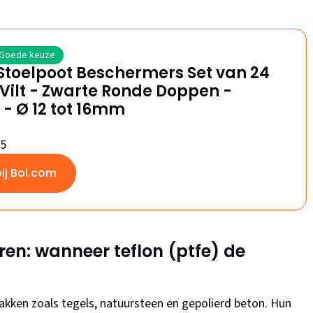
Goede keuze
Stoelpoot Beschermers Set van 24
 Vilt - Zwarte Ronde Doppen -
 - Ø 12 tot 16mm
/5
bij Bol.com
en: wanneer teflon (ptfe) de
lakken zoals tegels, natuursteen en gepolierd beton. Hun