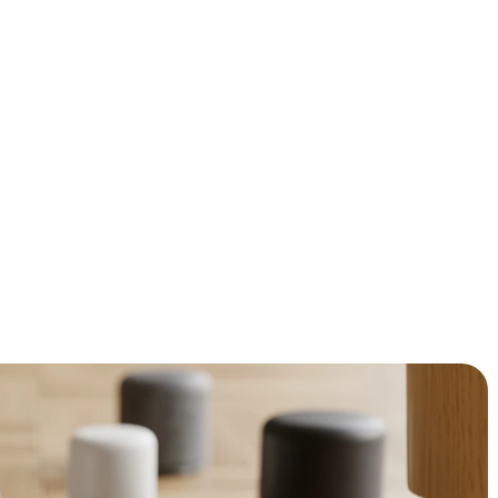
j elke stoel die verschuift, en tafels die almaar wankelen.
ail, maar de juiste keuze kan het verschil maken tussen