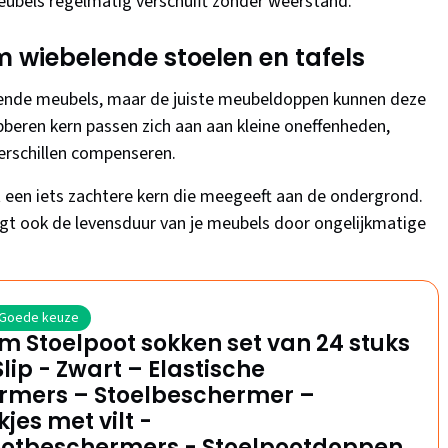
meubels regelmatig verschuift zonder weerstand.
m wiebelende stoelen en tafels
lende meubels, maar de juiste meubeldoppen kunnen deze
bberen kern passen zich aan aan kleine oneffenheden,
erschillen compenseren.
t een iets zachtere kern die meegeeft aan de ondergrond.
engt ook de levensduur van je meubels door ongelijkmatige
Goede keuze
 Stoelpoot sokken set van 24 stuks
Slip - Zwart – Elastische
rmers – Stoelbeschermer –
kjes met vilt -
ootbeschermers - Stoelpootdoppen