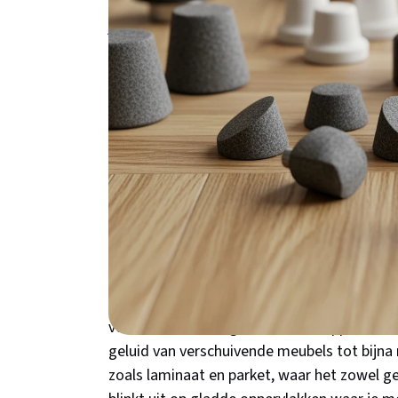
een beschermde vloer en kostbare reparatie
jouw specifieke situatie verbeteren en hoe je
Meer dan alleen kr
onmisbare rol van 
Meubeldoppen doen véél meer dan alleen je
helden van je interieur die comfort, stabilit
De stille revolutie: hoe vi
Het schrapen van stoelpoten over je vloer ve
voor buren en huisgenoten. Viltdoppen absorbe
geluid van verschuivende meubels tot bijna 
zoals laminaat en parket, waar het zowel g