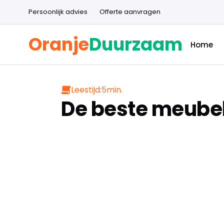
Persoonlijk advies
Offerte aanvragen
Oranje
Duurzaam
Home
Leestijd:
5
min.
De beste meubel