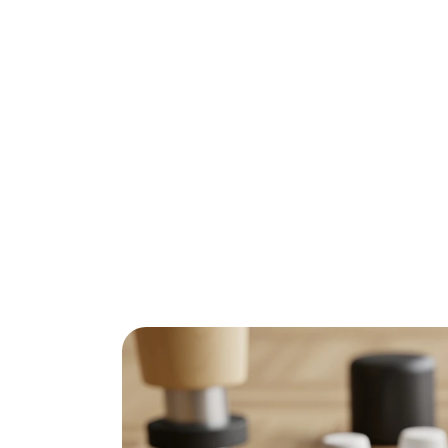
Krassen op je parket, schrapende geluiden bi
Meubeldoppen lijken misschien een klein det