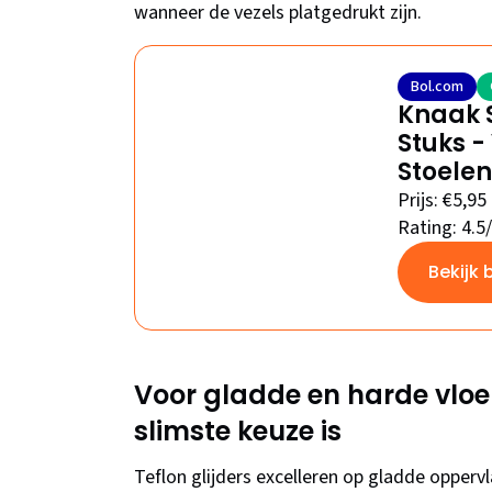
wanneer de vezels platgedrukt zijn.
Bol.com
Knaak 
Stuks -
Stoelen
Prijs: €5,95
Rating: 4.5
Bekijk 
Voor gladde en harde vloer
slimste keuze is
Teflon glijders excelleren op gladde opperv