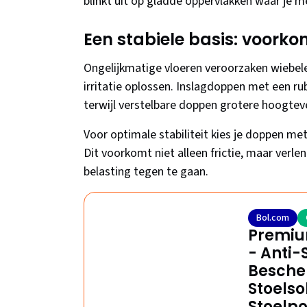
blinkt uit op gladde oppervlakken waar je 
Een stabiele basis: voorko
Ongelijkmatige vloeren veroorzaken wiebe
irritatie oplossen. Inslagdoppen met een ru
terwijl verstelbare doppen grotere hoogtev
Voor optimale stabiliteit kies je doppen me
Dit voorkomt niet alleen frictie, maar verl
belasting tegen te gaan.
Bol.com
Premium
- Anti-
Besche
Stoelso
Stoelp