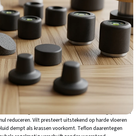
s. In deze blog ontdek je precies welke meubeldoppen
 ze correct installeert.
assen voorkomen: de
de juiste meubeldop
 vloer beschermen tegen krassen. Ze vormen de stille
eit en stilte brengen waar je het het minst verwacht.
lt en teflon geluidsoverlast dempen
roorzaakt niet alleen irritatie, maar ook geluidsoverlast
ren trillingen effectief, terwijl teflon (PTFE) glijders het
nul reduceren. Vilt presteert uitstekend op harde vloeren
eluid dempt als krassen voorkomt. Teflon daarentegen