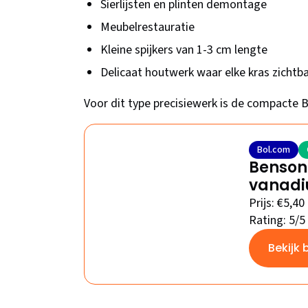
Sierlijsten en plinten demontage
Meubelrestauratie
Kleine spijkers van 1-3 cm lengte
Delicaat houtwerk waar elke kras zichtba
Voor dit type precisiewerk is de compacte B
Bol.com
Benson 
vanadi
Prijs: €5,40
Rating: 5/5
Bekijk 