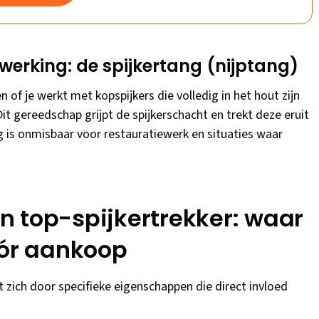
fwerking: de spijkertang (nijptang)
 of je werkt met kopspijkers die volledig in het hout zijn
it gereedschap grijpt de spijkerschacht en trekt deze eruit
g is onmisbaar voor restauratiewerk en situaties waar
 top-spijkertrekker: waar
óór aankoop
t zich door specifieke eigenschappen die direct invloed