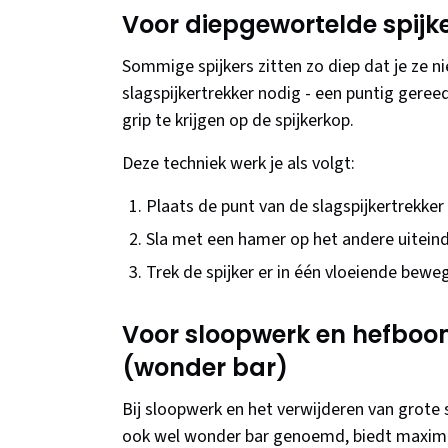
Voor diepgewortelde spijke
Sommige spijkers zitten zo diep dat je ze ni
slagspijkertrekker nodig - een puntig gere
grip te krijgen op de spijkerkop.
Deze techniek werk je als volgt:
Plaats de punt van de slagspijkertrekker
Sla met een hamer op het andere uitein
Trek de spijker er in één vloeiende beweg
Voor sloopwerk en hefboom
(wonder bar)
Bij sloopwerk en het verwijderen van grote s
ook wel wonder bar genoemd, biedt maximale