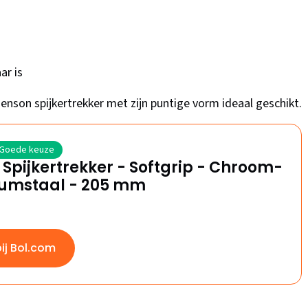
ar is
enson spijkertrekker met zijn puntige vorm ideaal geschikt.
Goede keuze
Spijkertrekker - Softgrip - Chroom-
umstaal - 205 mm
bij Bol.com