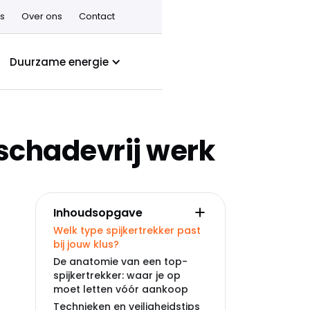
s
Over ons
Contact
Duurzame energie
 schadevrij werk
Inhoudsopgave
Welk type spijkertrekker past
bij jouw klus?
De anatomie van een top-
spijkertrekker: waar je op
moet letten vóór aankoop
Technieken en veiligheidstips