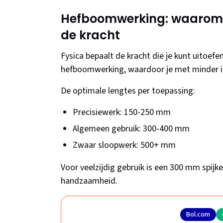
Hefboomwerking: waarom l
de kracht
Fysica bepaalt de kracht die je kunt uitoefe
hefboomwerking, waardoor je met minder in
De optimale lengtes per toepassing:
Precisiewerk: 150-250 mm
Algemeen gebruik: 300-400 mm
Zwaar sloopwerk: 500+ mm
Voor veelzijdig gebruik is een 300 mm spijk
handzaamheid.
Bol.com