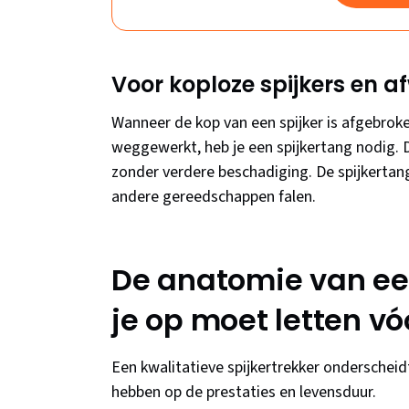
Voor koploze spijkers en a
Wanneer de kop van een spijker is afgebroken
weggewerkt, heb je een spijkertang nodig. D
zonder verdere beschadiging. De spijkertan
andere gereedschappen falen.
De anatomie van een
je op moet letten v
Een kwalitatieve spijkertrekker onderscheid
hebben op de prestaties en levensduur.