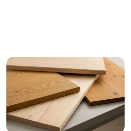
Van vensterbank tot robuust tafelblad: welke
dikte en afmeting past bij jouw toepassing?
Olie, lak of beits: de juiste afwerking voor
maximale bescherming en minimale zorgen
Een timmerpaneel is meer dan alleen een stuk hout -
het bepaalt de uitstraling, duurzaamheid en
functionaliteit van je complete project. Of je nu een
strakke vensterbank, een robuust tafelblad of
elegante kastdeuren maakt, de juiste keuze voorkomt
teleurstellingen en bespaart je geld op de lange
termijn. In deze blog leer je precies waar je op moet