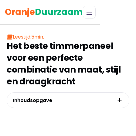
Oranje
Duurzaam
Leestijd:
5
min.
Het beste timmerpaneel
voor een perfecte
combinatie van maat, stijl
en draagkracht
Inhoudsopgave
Eiken, vuren of beuken: de cruciale afweging
voor de uitstraling en levensduur van je
project
Het verschil tussen vingerlas en doorlopende
lamel dat je moet kennen