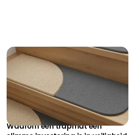
Zo houd je trapmatten jarenlang als nieuw
zonder gedoe
De trap als design statement: trends en
stijladvies die verder gaan dan functioneel
De juiste trapmat kiezen: een checklist voor
de slimme koper
Een goede trapmat transformeert je trap van een
potentieel gevaar naar een veilige, stijlvolle
verbinding tussen verdiepingen. De juiste keuze
voorkomt ongelukken, beschermt je investering en
voegt karakter toe aan je interieur.
Waarom een trapmat een