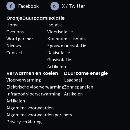
Facebook
X / Twitter
OranjeDuurzaam
Isolatie
Home
Isolatie
Over ons
Vloerisolatie
Word partner
Kruipruimte isolatie
Nieuws
Spouwmuurisolatie
Contact
Dakisolatie
Glasisolatie
Artikelen
Verwarmen en koelen
Duurzame energie
Vloerverwarming
Laadpaal
Elektrische vloerverwarming
Zonnepanelen
Infrarood vloerverwarming
Artikelen
Artikelen
Algemene voorwaarden
Algemene voorwaarden partners
Privacy verklaring