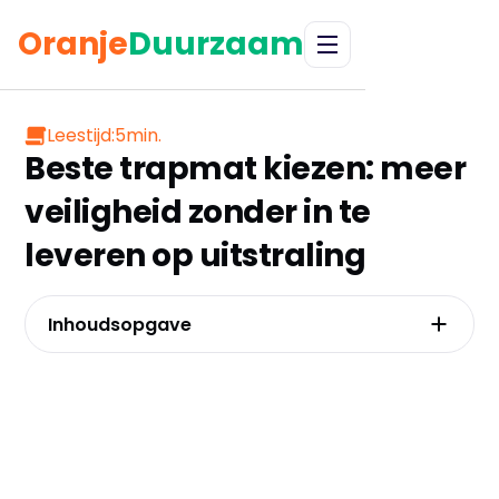
Oranje
Duurzaam
Leestijd:
5
min.
Beste trapmat kiezen: meer
veiligheid zonder in te
leveren op uitstraling
Inhoudsopgave
Waarom een trapmat een slimme investering
is in veiligheid en waardebehoud
Welk materiaal past bij jouw trap en
levensstijl?
Zelf je trapmatten plaatsen als een pro: de
stap-voor-stap handleiding