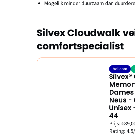
Mogelijk minder duurzaam dan duurder
Silvex Cloudwalk ve
comfortspecialist
bol.com
Silvex®
Memory
Dames e
Neus - 
Unisex 
44
Prijs: €89,0
Rating: 4.5