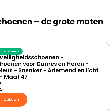
schoenen – de grote maten
Goede keuze
Veiligheidsschoenen -
hoenen voor Dames en Heren -
Neus - Sneaker - Ademend en licht
- Maat 47
9
/5
bij bol.com