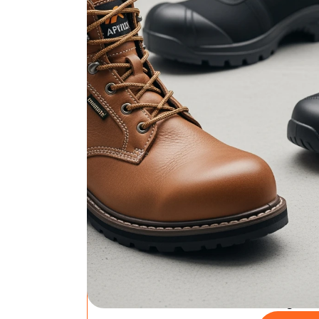
Zoek je de beste werkschoenen zonder einde
2026 voor je geselecteerd en de belangrijks
het beste bij jouw werksituatie past!
JMKA veiligheidssc
budgetvriendelijke 
bol.com
JMKA V
werksc
dames-
lichtge
Prijs: €34,9
Rating: 4.6