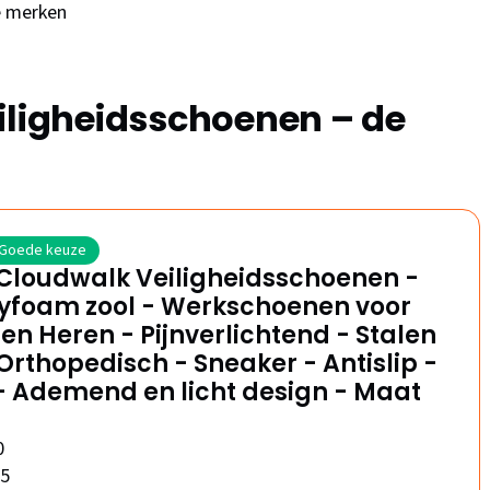
e merken
iligheidsschoenen – de
Goede keuze
 Cloudwalk Veiligheidsschoenen -
foam zool - Werkschoenen voor
n Heren - Pijnverlichtend - Stalen
Orthopedisch - Sneaker - Antislip -
- Ademend en licht design - Maat
0
/5