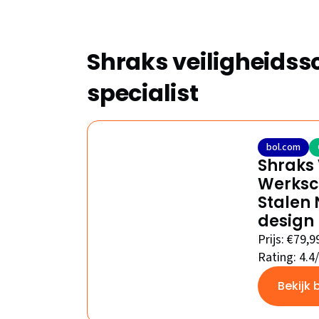
Shraks veiligheids
specialist
bol.com
Shraks 
Werksc
Stalen 
design 
Prijs: €79,9
Rating: 4.4
Bekijk 