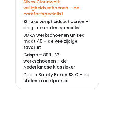
Silvex Cloudwalk
veiligheidsschoenen – de
comfortspecialist
Shraks veiligheidsschoenen –
de grote maten specialist
JMKA werkschoenen unisex
maat 45 – de veelzijdige
favoriet
Grisport 803L S3
werkschoenen – de
Nederlandse klassieker
Dapro Safety Baron S3 C – de
stalen krachtpatser
Safety Jogger Bestboy S3 –
de betrouwbare werkpaard
Veelgestelde vragen over
werkschoenen