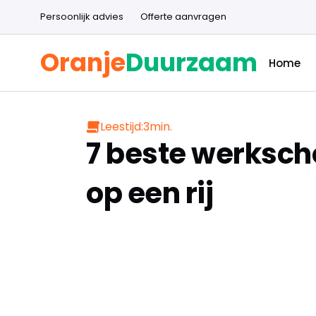
Persoonlijk advies
Offerte aanvragen
Oranje
Duurzaam
Home
Leestijd:
3
min.
7 beste werksch
op een rij