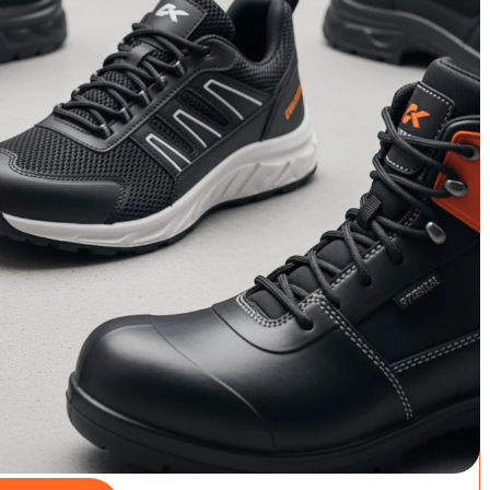
loos te vergelijken? Wij hebben de 7 topmodellen van
te plus- en minpunten op een rij gezet. Ontdek snel welke
hoenen maat 36 – de
topper
Goede keuze
eiligheidsschoenen-
hoenen- veiligheidsschoenen
 veiligheidsschoenen heren-
wicht - maat 36
9
/5