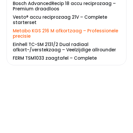
Bosch AdvancedRecip 18 accu reciprozaag –
Premium draadloos
Vesto® accu reciprozaag 21V – Complete
starterset
Metabo KGS 216 M afkortzaag – Professionele
precisie
Einhell TC-SM 2131/2 Dual radiaal
afkort-/verstekzaag – Veelzijdige allrounder
FERM TSM1033 zaagtafel – Complete
werkplaats-oplossing
VONROC zaagtafel – Betaalbare precisie
Powerplus POWX07590 elektrische tafelzaag
– De krachtige basisuitvoering