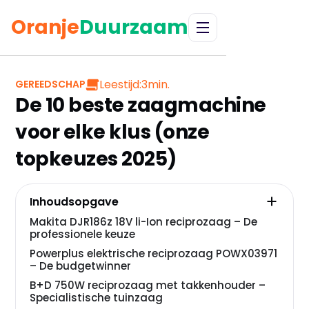
Oranje
Duurzaam
Leestijd:
3
min.
GEREEDSCHAP
De 10 beste zaagmachine
voor elke klus (onze
topkeuzes 2025)
Inhoudsopgave
Makita DJR186z 18V li-Ion reciprozaag – De
professionele keuze
Powerplus elektrische reciprozaag POWX03971
– De budgetwinner
B+D 750W reciprozaag met takkenhouder –
Specialistische tuinzaag