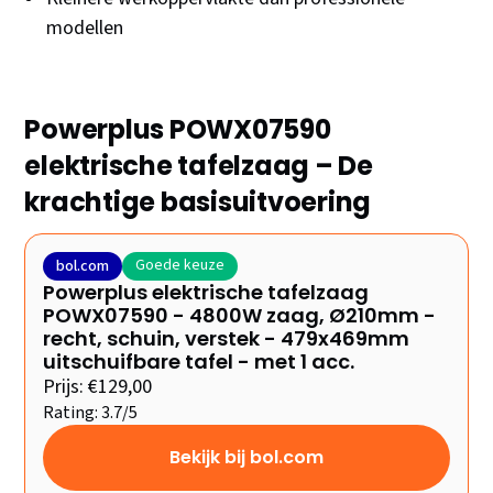
modellen
Powerplus POWX07590
elektrische tafelzaag – De
krachtige basisuitvoering
Goede keuze
bol.com
Powerplus elektrische tafelzaag
POWX07590 - 4800W zaag, Ø210mm -
recht, schuin, verstek - 479x469mm
uitschuifbare tafel - met 1 acc.
Prijs: €129,00
Rating: 3.7/5
Bekijk bij bol.com