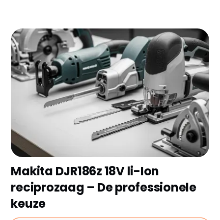
Een krachtige zaagmachine is onmisbaar voor elk
project, van grove afbraak tot precisie-timmerwerk.
Wij hebben de 10 beste modellen van 2025
geselecteerd en hun sterke punten en
aandachtspunten helder op een rij gezet. Ontdek snel
welke zaagmachine perfect bij jouw klus past!
Makita DJR186z 18V li-Ion
reciprozaag – De professionele
keuze