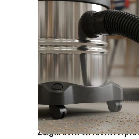
Een bouwstofzuiger is meer dan een gewone
en slechte keuze bepaalt of je project in e
voltooid. Deze gids helpt je de perfecte bo
Of je nu een weekend klusser bent die occas
bouwstof werkt, of een ZZP'er die betrouwb
voorkomt gezondheidsklachten, bespaart ti
De kern van de zaak
bouwstofzuiger aan
Een uitstekende bouwstofzuiger onderscheid
huishoudstofzuigers. Begrijp deze verschil
Zuigkracht en luchtverpla