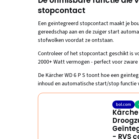
De onmisbare functie die v
stopcontact
Een geïntegreerd stopcontact maakt je bou
gereedschap aan en de zuiger start automat
stofwolken voordat ze ontstaan.
Controleer of het stopcontact geschikt is 
2000+ Watt vermogen - perfect voor zware m
De Kärcher WD 6 P S toont hoe een geïntegr
inhoud en automatische start/stop functie w
bol.com
Kärcher
Droogzu
Geïnteg
- RVS c