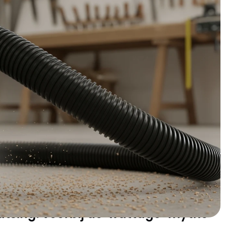
 stofzuiger op steroïden. Het verschil tussen een goede
en stofwolk verdwijnt of met precisie en gemak wordt
uwstofzuiger kiezen die past bij jouw ambities en budget.
ioneel hout zaagt, een professional die dagelijks met
are apparatuur nodig heeft - de juiste bouwstofzuiger
jd en zorgt voor een schone werkplek.
: waar een écht goede
 moet voldoen
t zich op vier cruciale punten van gewone
len en je voorkomt een dure miskoop.
atsing: voorbij de 'wattage-mythe'