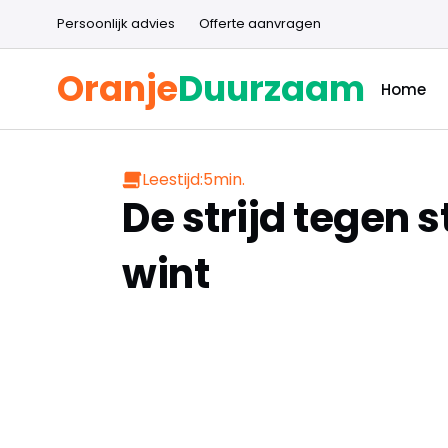
Persoonlijk advies
Offerte aanvragen
Oranje
Duurzaam
Home
Leestijd:
5
min.
De strijd tegen s
wint