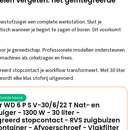
elen vergeten: het geïntegreerde
wstofzuiger een complete werkstation. Sluit je
isch wanneer je begint te zagen of boren. Dit voorkomt
voor je gereedschap. Professionele modellen ondersteunen
achines als cirkelzagen en frees.
eerd stopcontact je workflow transformeert. Met 30 liter
ordt elke klus stofvrij uitgevoerd.
Goede keuze
 WD 6 P S V-30/6/22 T Nat- en
iger - 1300 W - 30 liter -
reerd stopcontact - RVS zuigbuizen
ontainer - Afvoerschroef - Vlakfilter