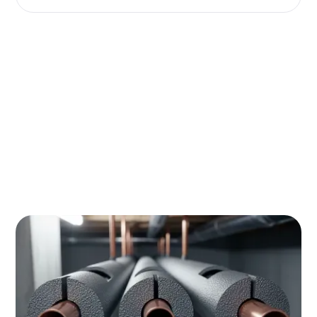
Verwarmingsbuizen die onbeschermd door
kruipruimtes en onverwarmde zolders lopen,
verspillen jaarlijks honderden euro's aan energie.