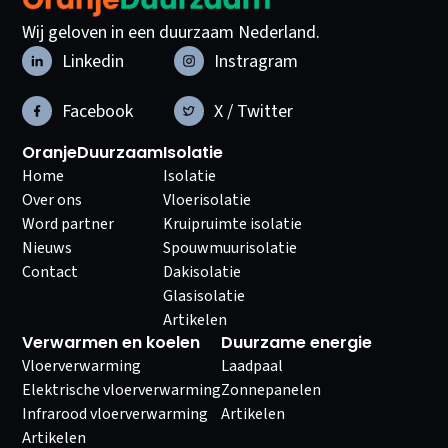
Wij geloven in een duurzaam Nederland.
Linkedin
Instragram
Facebook
X / Twitter
OranjeDuurzaam
Isolatie
Home
Isolatie
Over ons
Vloerisolatie
Word partner
Kruipruimte isolatie
Nieuws
Spouwmuurisolatie
Contact
Dakisolatie
Glasisolatie
Artikelen
Verwarmen en koelen
Duurzame energie
Vloerverwarming
Laadpaal
Elektrische vloerverwarming
Zonnepanelen
Infrarood vloerverwarming
Artikelen
Artikelen