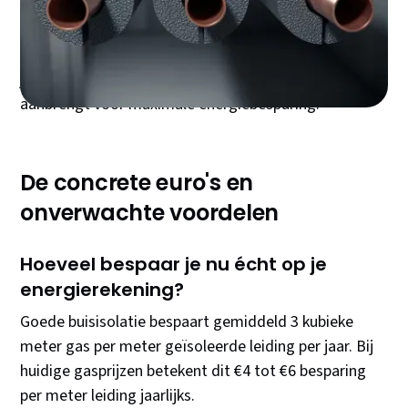
Buisisolatie stopt dit warmteverlies effectief en
betaalt zichzelf binnen twee jaar terug. Dit artikel
toont je precies welke buisisolatie je nodig hebt, hoe
je de juiste maat kiest, en hoe je het vakkundig
aanbrengt voor maximale energiebesparing.
De concrete euro's en
onverwachte voordelen
Hoeveel bespaar je nu écht op je
energierekening?
Goede buisisolatie bespaart gemiddeld 3 kubieke
meter gas per meter geïsoleerde leiding per jaar. Bij
huidige gasprijzen betekent dit €4 tot €6 besparing
per meter leiding jaarlijks.