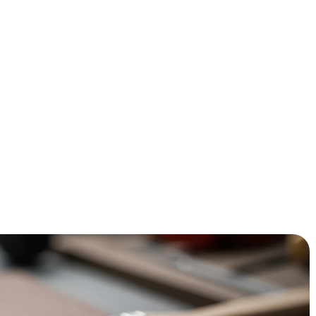
je kiest wanneer normale lijm tekortschiet. Deze
anent aan beide oppervlakken, zonder klemtijd of