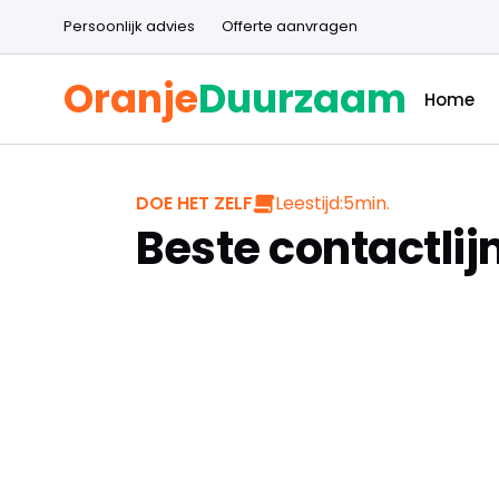
Persoonlijk advies
Offerte aanvragen
Oranje
Duurzaam
Home
Leestijd:
5
min.
DOE HET ZELF
Beste contactlij