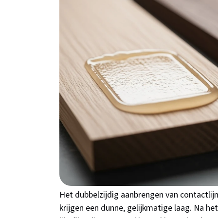
uitharding. Perfect voor toepassingen waar j
artikel ontdek je precies welke contactlijm 
producten de beste resultaten leveren.
Het geheim achter d
kracht van contactl
Contactlijm werkt fundamenteel anders dan 
van oplosmiddelen en de unieke eigenschap 
contact maken.
Waarom dubbelzijdig verli
Het dubbelzijdig aanbrengen van contactlij
krijgen een dunne, gelijkmatige laag. Na h