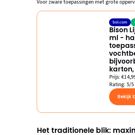
Voor zware toepassingen met grote oppervla
bol.com
Bison L
ml - ha
toepas
vochtb
bijvoor
karton,
Prijs: €14,9
Rating: 5/5
Bekijk 
Het traditionele blik: max