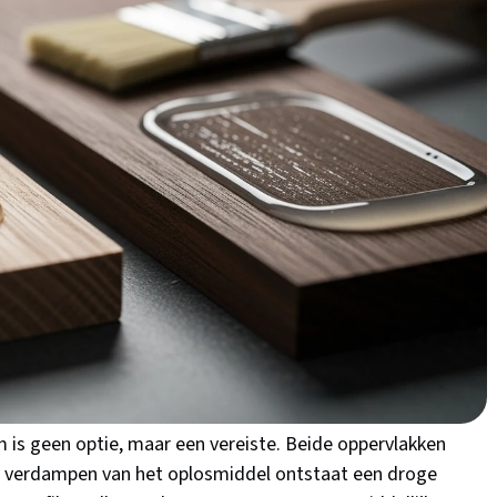
e onmiddellijke, sterke verbindingen nodig hebt. In dit
bij jouw klus past, hoe je fouten voorkomt, en welke
e directe, onwrikbare
ijm
traditionele lijmsoorten. De kracht zit in het verdampen
dat de lijm aan zichzelf hecht zodra beide oppervlakken
jmen cruciaal is
m is geen optie, maar een vereiste. Beide oppervlakken
et verdampen van het oplosmiddel ontstaat een droge