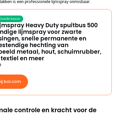
kken is een professionele lijmspray onmisbaar.
Goede keuze
ijmspray Heavy Duty spuitbus 500
ndige lijmspray voor zwarte
singen, snelle permanente en
estendige hechting van
beeld metaal, hout, schuimrubber,
 textiel en meer
9
bij bol.com
imale controle en kracht voor de