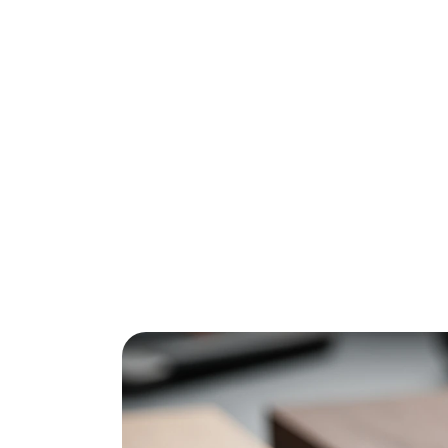
Contactlijm is de krachtige lijmvariant die 
thermoplastische lijm hecht direct en perm