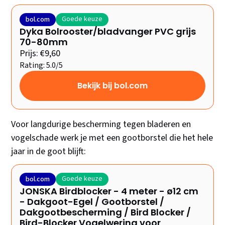
Goede keuze
bol.com
Dyka Bolrooster/bladvanger PVC grijs
70-80mm
Prijs: €9,60
Rating: 5.0/5
Bekijk bij bol.com
Voor langdurige bescherming tegen bladeren en
vogelschade werk je met een gootborstel die het hele
jaar in de goot blijft:
Goede keuze
bol.com
JONSKA Birdblocker - 4 meter - ø12 cm
- Dakgoot-Egel / Gootborstel /
Dakgootbescherming / Bird Blocker /
Bird-Blocker Vogelwering voor