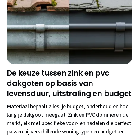
Een nieuwe dakgoot kopen is een investering die
tientallen jaren meegaat. De juiste keuze tussen zink
en PVC, de perfecte maat en vorm, plus slim
onderhoud bepalen of jouw dakgoot decennia
probleemloos functioneert of al na enkele jaren voor
kostbare verrassingen zorgt.
De keuze tussen zink en pvc
dakgoten op basis van
levensduur, uitstraling en budget
Materiaal bepaalt alles: je budget, onderhoud en hoe
lang je dakgoot meegaat. Zink en PVC domineren de
markt, elk met specifieke voor- en nadelen die perfect
passen bij verschillende woningtypen en budgetten.