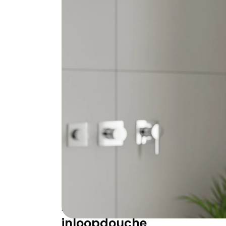
Een douche zijwand lijkt misschien een detai
badkamer aanvoelt. Het verschil tussen ee
na installatie direct zichtbaar in lichtval,
doucheruimte. De keuze voor de juiste douc
Glasdikte, coating, profiel en montagesyst
een jaar spijt krijgt van je investering.
Welke douche zijwan
situatie?
De perfecte zijwand sluit aan bij jouw speci
cruciale aspecten bepalen welke oplossing he
Afmeting en indeling: van
inloopdouche