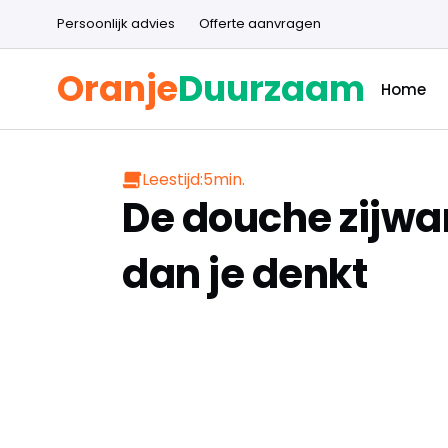
Persoonlijk advies
Offerte aanvragen
Oranje
Duurzaam
Home
Leestijd:
5
min.
De douche zijwa
dan je denkt