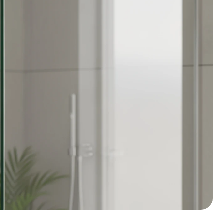
l, maar het bepaalt vaak hoe luxueus en ruimtelijk je
n goedkope oplossing en een doordacht gekozen zijwand is
 onderhoudsgemak en de complete uitstraling van je
he zijwand gaat verder dan alleen de afmetingen.
eem bepalen samen of je jarenlang tevreden bent of binnen
d is écht geschikt voor uw
fieke badkamersituatie en persoonlijke voorkeuren. Vier
t beste bij jou past.
 compacte nis tot ruime