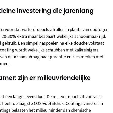
leine investering die jarenlang
 ervoor dat waterdruppels afrollen in plaats van opdrogen
ca 20-30% extra maar bespaart wekelijks schoonmaaктijd.
maal gebruik. Een simpel naspoelen na elke douche volstaat
coating wordt wekelijks schrubben met kalkreinigers
jn even duurzaam. Vraag naar garantie en kies merken met
amers.
r: zijn er milieuvriendelijke
eft een lange levensduur. De milieu-impact zit vooral in
 heeft de laagste CO2-voetafdruk. Coatings variëren in
atings belasten het milieu minder dan chemische