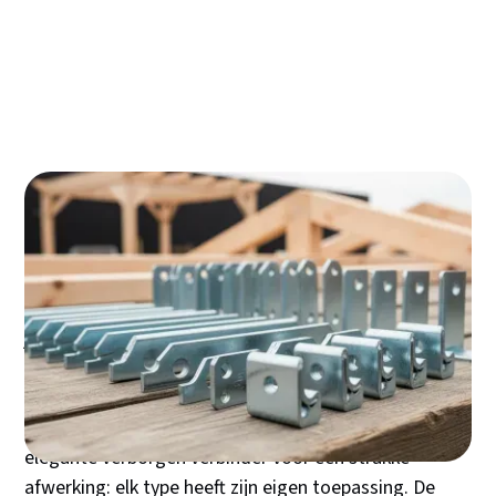
u ze voorkomt voor een ijzersterke verbinding
Wanneer kiest u voor een houtverbinder en
wanneer is een klassieke pen-gat verbinding
beter?
De duurzame impact van uw keuze: over
circulariteit en de levensduur van stalen
verbinders
Uw project, uw budget: slim navigeren door
prijs, kwaliteit en direct beschikbare opties
Een houtverbinder bepaalt letterlijk de sterkte van uw
constructie. Of u nu een pergola bouwt, een
dakconstructie realiseert of een schutting plaatst - de
juiste metalen houtverbinder zorgt voor een
onwrikbare verbinding die decennia meegaat. Maar
welke verbinder past bij uw specifieke project? Van de
robuuste balkdrager voor zware lasten tot de
elegante verborgen verbinder voor een strakke
afwerking: elk type heeft zijn eigen toepassing. De