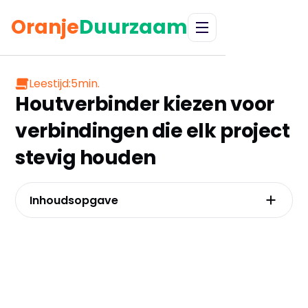
Oranje
Duurzaam
Leestijd:
5
min.
Houtverbinder kiezen voor
verbindingen die elk project
stevig houden
Inhoudsopgave
Van balkdrager tot raveeldrager: welke
verbinder lost uw constructieprobleem écht
op?
Verzinkt, rvs of zwart gecoat: de
materiaalkeuze die uw project
weersbestendig maakt
De 3 meest gemaakte montagefouten en hoe