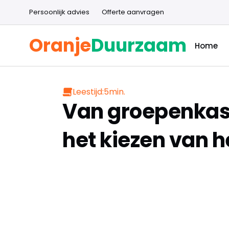
Persoonlijk advies
Offerte aanvragen
Oranje
Duurzaam
Home
Leestijd:
5
min.
Van groepenkast 
het kiezen van he