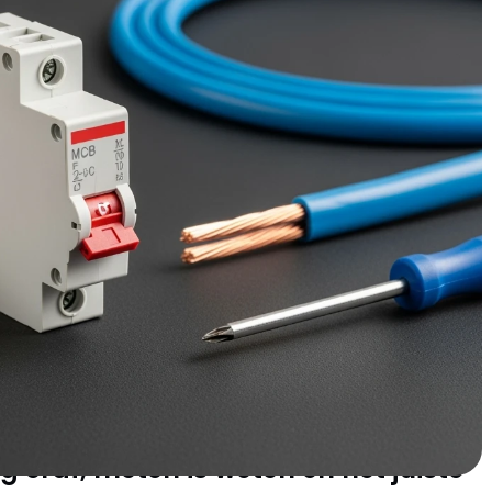
pt in de details. Of je nu een nieuwe meterkast installeert,
vatie plant - de kwaliteit van je installatiemateriaal
 en functionaliteit van je gehele elektrasysteem. Deze gids
erschil maken tussen een professionele installatie en
de onmisbare
dat je ook maar één draad
Voordat je aan installatiemateriaal denkt, moet je de
e professionele elektriciens dagelijks toepassen.
 eraf, meten is weten en het juiste