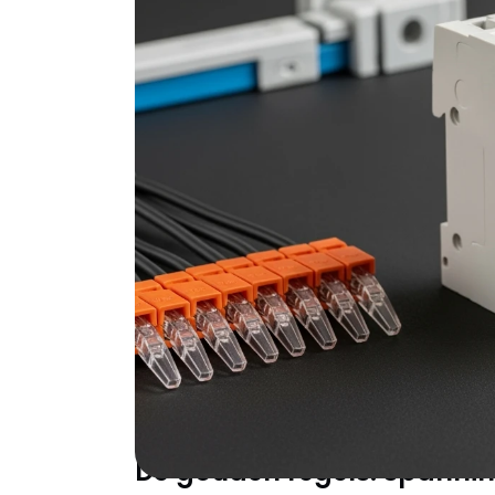
Het hart van elke elektrische installatie klo
stopcontacten vervangt of een complete reno
elektra bepaalt de veiligheid, duurzaamheid
leidt je door de essentiële keuzes die het v
kostbare problemen.
Veiligheid voorop: 
basisprincipes voor
aanraakt
Elektriciteit tolereedt geen compromissen. 
fundamentele veiligheidsregels beheersen di
De gouden regels: spanning