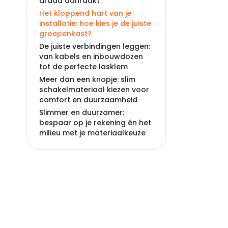
draad aanraakt
Het kloppend hart van je
installatie: hoe kies je de juiste
groepenkast?
De juiste verbindingen leggen:
van kabels en inbouwdozen
tot de perfecte lasklem
Meer dan een knopje: slim
schakelmateriaal kiezen voor
comfort en duurzaamheid
Slimmer en duurzamer:
bespaar op je rekening én het
milieu met je materiaalkeuze
De toekomst van installeren:
innovaties in elektramateriaal
die je niet mag missen