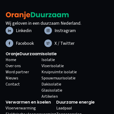
Wij geloven in een duurzaam Nederland.
Linkedin
Instragram
Facebook
X / Twitter
OranjeDuurzaam
Isolatie
Home
Isolatie
Over ons
Vloerisolatie
Word partner
Kruipruimte isolatie
Nieuws
Spouwmuurisolatie
Contact
Dakisolatie
Glasisolatie
Artikelen
Verwarmen en koelen
Duurzame energie
Vloerverwarming
Laadpaal