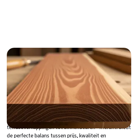
Meranti versus de rest: een eerlijke vergelijking
met eiken, bankirai en accoya
Een praktisch stappenplan voor meranti
onderhoud
Wat kost meranti hout en waar let je op bij
aankoop?
Meranti hout staat al decennia bekend als de
betrouwbare keuze voor Nederlandse
bouwprofessionals en doe-het-zelvers. Deze
tropische houtsoort uit Zuidoost-Azië combineert
uitstekende bewerkbaarheid met een fraaie warme
roodbruine kleur en een levensduur van 15 tot 25 jaar
bij juiste behandeling. Van kozijnen tot plinten, van
terrasoverkappingen tot binnendeuren - meranti biedt
de perfecte balans tussen prijs, kwaliteit en