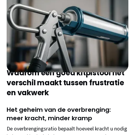
Elke doe-het-zelver en professional kent het verhaal:
een perfecte kitnaad staat of valt met het juiste
gereedschap. Een kwalitatief kitpistool zorgt voor
gelijkmatige druk, voorkomt handkrampen en levert
professionele resultaten – ongeacht uw ervaring.
Waarom een goed kitpistool het
verschil maakt tussen frustratie
en vakwerk
Het geheim van de overbrenging:
meer kracht, minder kramp
De overbrengingsratio bepaalt hoeveel kracht u nodig